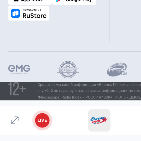
Средство массовой информации «Европа Плюс» зарегистр
службой по надзору в сфере связи, информационных тех
*Mediascope, Radio Index – РОССИЯ 100К+, ИЮЛЬ - ДЕКАБР
LIVE