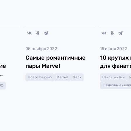
05 ноября 2022
15 июня 2022
Самые романтичные
10 крутых
ие
пары Marvel
для фанат
Новости кино
Marvel
Халк
Стиль жизни
Железный чело
DC