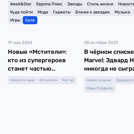
Week&Star
Европа Плюс
Звезды
Стиль жизни
Новост
Куда пойти
Мода
Гаджеты
Ближе к звездам
Музыка
Игры
Халк
19 мая 2024
28 октября 2023
Новые «Мстители»:
В чёрном списке
кто из супергероев
Marvel: Эдвард 
станет частью
никогда не сыгр
команды?
Халка
Новости кино
Мстители
Marvel
Новости кино
Эдвард Н
Марк Руффало