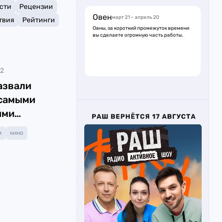
сти
Рецензии
Овен
март 21 – апрель 20
твия
Рейтинги
Овны, за короткий промежуток времени
вы сделаете огромную часть работы.
22
азвали
самыми
ыми
ктами
м
кино