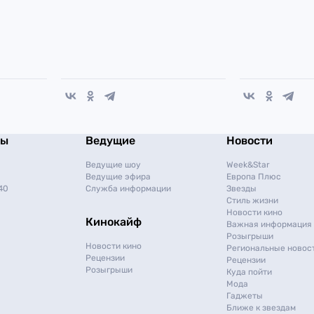
мы
Ведущие
Новости
Ведущие шоу
Week&Star
Ведущие эфира
Европа Плюс
40
Служба информации
Звезды
Стиль жизни
Новости кино
Кинокайф
Важная информация
Розыгрыши
Новости кино
Региональные новос
Рецензии
Рецензии
Розыгрыши
Куда пойти
Мода
Гаджеты
Ближе к звездам