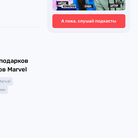
 подарков
ов Marvel
Marvel
век