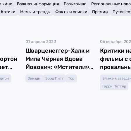
и кино
Важная информация
Розыгрыши
Региональные ново
Котики
Мемы и тренды
Факты и списки
Премии
Путешес
01 апреля 2023
06 декабря 20
Шварценеггер-Халк и
Критики н
Нортон
Мила Чёрная Вдова
фильмы с 
ает
Йовович: «Мстители»
провальн
от нейросети
спецэффе
ортон
Звезды
Брэд Питт
Тор
Ближе к звезда
Гарри Поттер