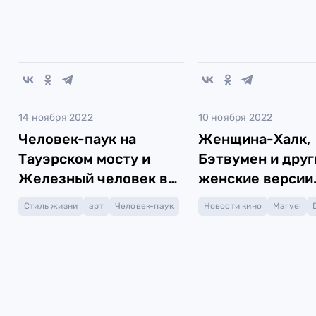
14 ноября 2022
10 ноября 2022
Человек-паук на
Женщина-Халк,
Тауэрском мосту и
Бэтвумен и друг
Железный человек в
женские версии
метро
супергероев
Стиль жизни
арт
Человек-паук
Новости кино
Marvel