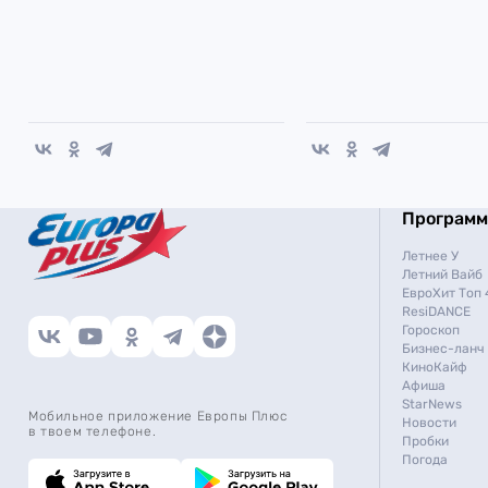
Програм
Летнее У
Летний Вайб
ЕвроХит Топ 
ResiDANCE
Гороскоп
Бизнес-ланч
КиноКайф
Афиша
StarNews
Мобильное приложение Европы Плюс
Новости
в твоем телефоне.
Пробки
Погода