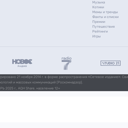
Музыка
Котики
Мемы и тренды
Факты и списки
Премии
Путешествия
Рейтинги
Игры
ировано 21 ноября 2014 г. в форме распространения «Сетевое издание». Св
нологий и массовых коммуникаций (Роскомнадзор).
Ь 2025 г., AQH Share, население 12+