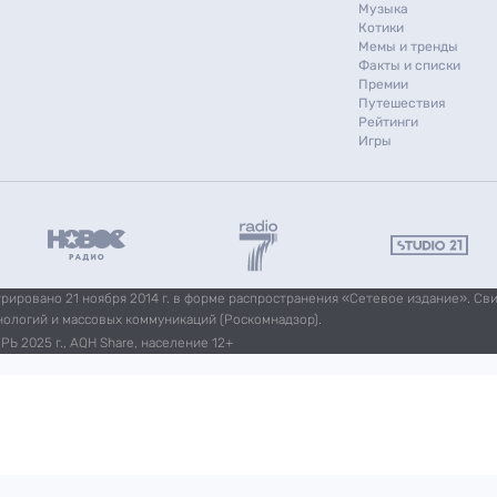
Музыка
Котики
Мемы и тренды
Факты и списки
Премии
Путешествия
Рейтинги
Игры
ировано 21 ноября 2014 г. в форме распространения «Сетевое издание». Св
нологий и массовых коммуникаций (Роскомнадзор).
Ь 2025 г., AQH Share, население 12+