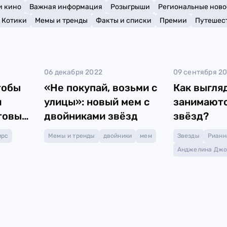
и кино
Важная информация
Розыгрыши
Региональные ново
Котики
Мемы и тренды
Факты и списки
Премии
Путешес
06 декабря 2022
09 сентября 2
тобы
«Не покупай, возьми с
Как выгля
и
улицы»: новый мем с
занимаютс
отовы
двойниками звёзд
звёзд?
ирс
Мемы и тренды
двойники
мем
Звезды
Рианн
Анджелина Джо