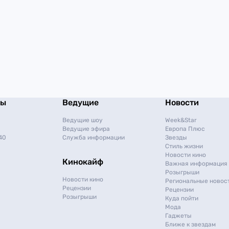
мы
Ведущие
Новости
Ведущие шоу
Week&Star
Ведущие эфира
Европа Плюс
40
Служба информации
Звезды
Стиль жизни
Новости кино
Кинокайф
Важная информация
Розыгрыши
Новости кино
Региональные новос
Рецензии
Рецензии
Розыгрыши
Куда пойти
Мода
Гаджеты
Ближе к звездам