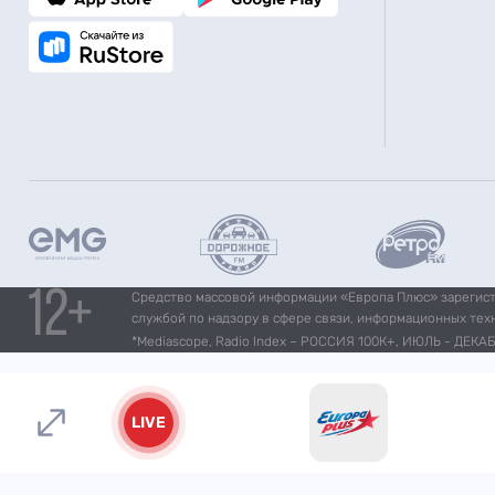
Средство массовой информации «Европа Плюс» зарегистр
службой по надзору в сфере связи, информационных тех
*Mediascope, Radio Index – РОССИЯ 100К+, ИЮЛЬ - ДЕКАБР
LIVE