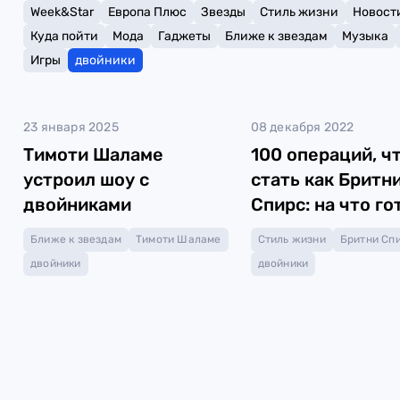
Week&Star
Европа Плюс
Звезды
Стиль жизни
Новост
Куда пойти
Мода
Гаджеты
Ближе к звездам
Музыка
Игры
двойники
23 января 2025
08 декабря 2022
Тимоти Шаламе
100 операций, ч
устроил шоу с
стать как Бритн
двойниками
Спирс: на что г
фанаты
Ближе к звездам
Тимоти Шаламе
Стиль жизни
Бритни Сп
двойники
двойники