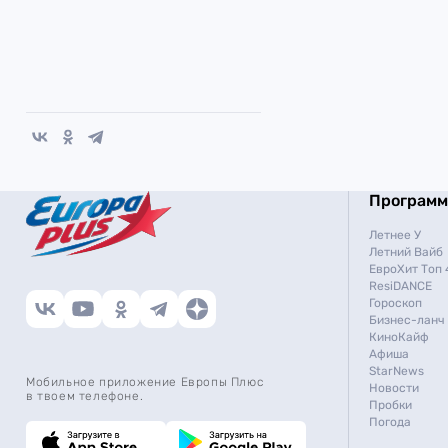
Програм
Летнее У
Летний Вайб
ЕвроХит Топ 
ResiDANCE
Гороскоп
Бизнес-ланч
КиноКайф
Афиша
StarNews
Мобильное приложение Европы Плюс
Новости
в твоем телефоне.
Пробки
Погода