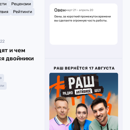
сти
Рецензии
Овен
март 21 – апрель 20
твия
Рейтинги
Овны, за короткий промежуток времени
вы сделаете огромную часть работы.
022
дят и чем
я двойники
а
ли