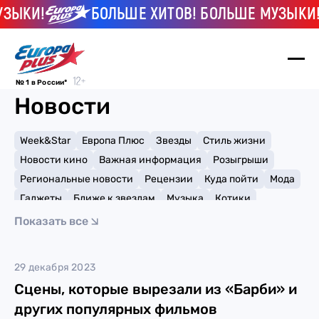
ЗЫКИ!
БОЛЬШЕ ХИТОВ! БОЛЬШЕ МУЗЫКИ!
№ 1 в России*
Новости
Week&Star
Европа Плюс
Звезды
Стиль жизни
Новости кино
Важная информация
Розыгрыши
Региональные новости
Рецензии
Куда пойти
Мода
Гаджеты
Ближе к звездам
Музыка
Котики
Мемы и тренды
Факты и списки
Премии
Показать все
Путешествия
Рейтинги
Игры
Аладдин
29 декабря 2023
Сцены, которые вырезали из «Барби» и
других популярных фильмов