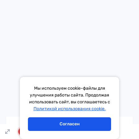
Будет звёздно, будет интересно, девчонки, с
наступающим вашим праздником, пока!
Татьяна Шитова:
Пока!
Week&Star
интервью
кино
Мы используем cookie-файлы для
Актёры, которые выглядят
улучшения работы сайта. Продолжая
на экране гораздо моложе
использовать сайт, вы соглашаетесь с
Тема дня
Гороскоп
Политикой использования cookie.
16 марта 2023
Согласен
LIVE
Звезды
Коул Спроус
актёры
кино