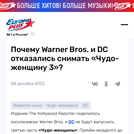
БОЛЬШЕ ХИТОВ! БОЛЬШЕ МУЗЫКИ!
БО
№ 1 в России*
Почему Warner Bros. и DC
отказались снимать «Чудо-
женщину 3»?
08 декабря 2022
Новости кино
Чудо-женщина
DC
Издание The Hollywood Reporter поделилось
эксклюзивом: Warner Bros. и
DC
не будут выпускать
третью часть
«Чудо-женщины»
. Причём незадолго до