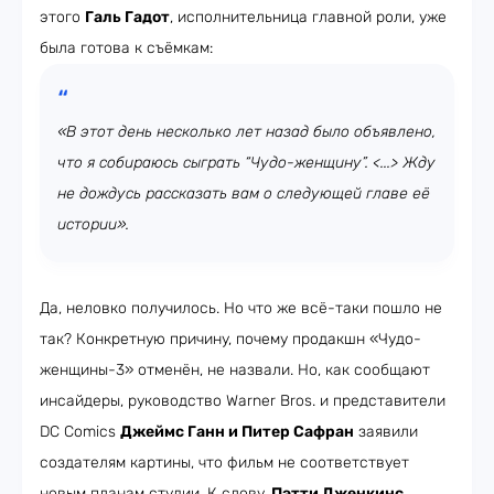
этого
Галь Гадот
, исполнительница главной роли, уже
была готова к съёмкам:
«В этот день несколько лет назад было объявлено,
что я собираюсь сыграть “Чудо-женщину”. <...> Жду
не дождусь рассказать вам о следующей главе её
истории».
Да, неловко получилось. Но что же всё-таки пошло не
так? Конкретную причину, почему продакшн «Чудо-
женщины-3» отменён, не назвали. Но, как сообщают
инсайдеры, руководство Warner Bros. и представители
DC Comics
Джеймс Ганн и Питер Сафран
заявили
создателям картины, что фильм не соответствует
новым планам студии. К слову,
Пэтти Дженкинс
,