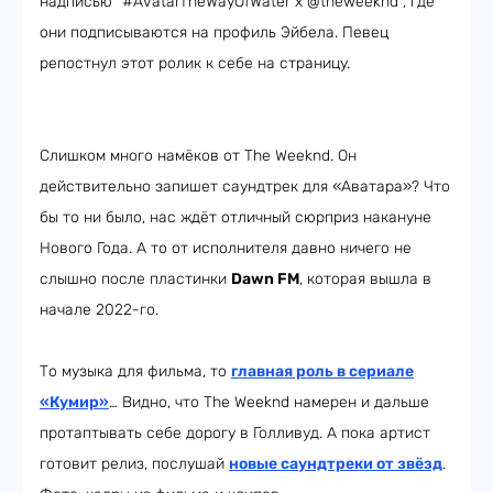
надписью “#AvatarTheWayOfWater x @theweeknd”, где
они подписываются на профиль Эйбела. Певец
репостнул этот ролик к себе на страницу.
Слишком много намёков от The Weeknd. Он
действительно запишет саундтрек для «Аватара»? Что
бы то ни было, нас ждёт отличный сюрприз накануне
Нового Года. А то от исполнителя давно ничего не
слышно после пластинки
Dawn FM
, которая вышла в
начале 2022-го.
То музыка для фильма, то
главная роль в сериале
«Кумир»
… Видно, что The Weeknd намерен и дальше
протаптывать себе дорогу в Голливуд. А пока артист
готовит релиз, послушай
новые саундтреки от звёзд
.