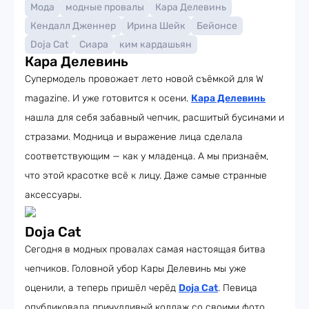
Мода
модные провалы
Кара Делевинь
Кендалл Дженнер
Ирина Шейк
Бейонсе
Doja Cat
Сиара
ким кардашьян
Кара Делевинь
Супермодель провожает лето новой съёмкой для W
magazine. И уже готовится к осени.
Кара Делевинь
нашла для себя забавный чепчик, расшитый бусинами и
стразами. Модница и выражение лица сделала
соответствующим — как у младенца. А мы признаём,
что этой красотке всё к лицу. Даже самые странные
аксессуары.
Doja Cat
Сегодня в модных провалах самая настоящая битва
чепчиков. Головной убор Кары Делевинь мы уже
оценили, а теперь пришёл черёд
Doja Cat
. Певица
опубликовала причудливый коллаж со своими фото.