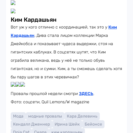
Ким Кардашьян
Вот уж у кого отлично с координацией, так это у
Ким
Кардашьян
. Дива стала лицом коллекции Марка
Джейкобса и показывает чудеса выдержки, стоя на
гигантских каблуках. В соцсетях шутят, что Ким
ограбила великана, ведь у неё не только обувь
гигантская, но и сумки. Ким, а ты сможешь сделать хотя
бы пару шагов в этих черевичках?
Провалы прошлой недели смотри
ЗДЕСЬ
.
Фото: соцсети, Quil Lemons/W magazine
Мода
модные провалы
Кара Делевинь
Кендалл Дженнер
Ирина Шейк
Бейонсе
Doja Cat
Сиара
ким кардашьян