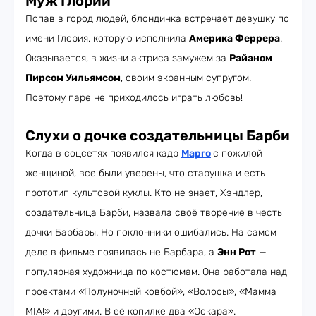
Муж Глории
Попав в город людей, блондинка встречает девушку по
имени Глория, которую исполнила
Америка Феррера
.
Оказывается, в жизни актриса замужем за
Райаном
Пирсом Уильямсом
, своим экранным супругом.
Поэтому паре не приходилось играть любовь!
Слухи о дочке создательницы Барби
Когда в соцсетях появился кадр
Марго
с пожилой
женщиной, все были уверены, что старушка и есть
прототип культовой куклы. Кто не знает, Хэндлер,
создательница Барби, назвала своё творение в честь
дочки Барбары. Но поклонники ошибались. На самом
деле в фильме появилась не Барбара, а
Энн Рот
—
популярная художница по костюмам. Она работала над
проектами
«
Полуночный ковбой», «Волосы», «Мамма
MIA!» и другими. В её копилке два «Оскара».