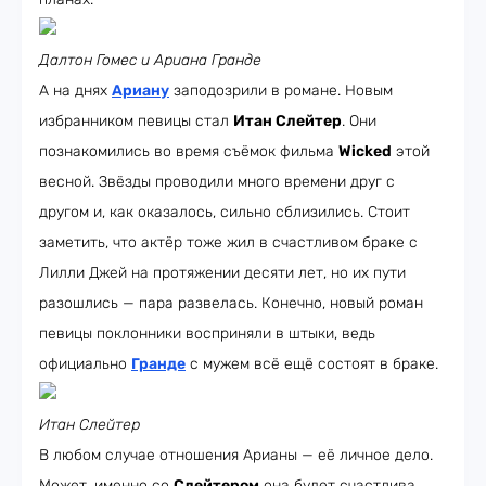
Далтон Гомес и Ариана Гранде
А на днях
Ариану
заподозрили в романе. Новым
избранником певицы стал
Итан Слейтер
. Они
познакомились во время съёмок фильма
Wicked
этой
весной. Звёзды проводили много времени друг с
другом и, как оказалось, сильно сблизились. Стоит
заметить, что актёр тоже жил в счастливом браке с
Лилли Джей на протяжении десяти лет, но их пути
разошлись — пара развелась. Конечно, новый роман
певицы поклонники восприняли в штыки, ведь
официально
Гранде
с мужем всё ещё состоят в браке.
Итан Слейтер
В любом случае отношения Арианы — её личное дело.
Может, именно со
Слейтером
она будет счастлива.