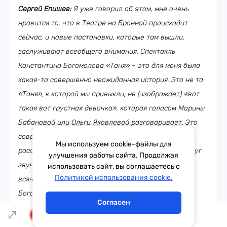
Сергей Епишев:
Я уже говорил об этом, мне очень
нравится то, что в Театре на Бронной происходит
сейчас, и новые постановки, которые там вышли,
заслуживают всеобщего внимания. Спектакль
Константина Богомолова «Таня» – это для меня была
какая-то совершенно неожиданная история. Это не та
«Таня», к которой мы привыкли, не (изображает) «вот
такая вот грустная девочка», которая голосом Марины
Бабановой или Ольги Яковлевой разговаривает. Это
современная, то есть это история Арбузова, но
Мы используем cookie-файлы для
рассказанная современными людьми, и которая вдруг
улучшения работы сайта. Продолжая
звучит совершенно по-новому, и он заслуживает
использовать сайт, вы соглашаетесь с
Тема дня
Гороскоп
Политикой использования cookie.
всяческого внимания. Кроме того, «Мудрец» тоже
Богомолова в Театре Наций.
Согласен
Александр Генерозов:
Он же ваш друг! Вот вы и по-
LIVE
дружески пиарите его сейчас, да (смеётся)?