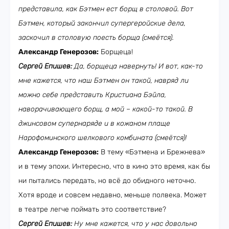
представила, как Бэтмен ест борщ в столовой. Вот
Бэтмен, который закончил супергеройские дела,
заскочил в столовую поесть борща (смеётся).
Александр Генерозов:
Борщеца!
Сергей Епишев:
Да, борщеца навернуть! И вот, как-то
мне кажется, что наш Бэтмен он такой, навряд ли
можно себе представить Кристиана Бэйла,
наворачивающего борщ, а мой – какой-то такой. В
джинсовом супернаряде и в кожаном плаще
Нарофоминского шелкового комбината (смеётся)!
Александр Генерозов:
В тему «Бэтмена и Брежнева»
и в тему эпохи. Интересно, что в кино это время, как бы
ни пытались передать, но всё до обидного неточно.
Хотя вроде и совсем недавно, меньше полвека. Может
в театре легче поймать это соответствие?
Сергей Епишев:
Ну мне кажется, что у нас довольно