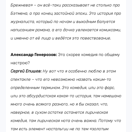
Брежнева» – он всё-таки рассказывает не столько про
Бэтмена, а про конец застойной эпохи. Это история про
журналиста, который по ночам и выходным балуется
написанием романа, а его дочка увлекается комиксами,
и именно от её лица и ведётся это повествование.
Александр Генерозов:
Это скорее комедия по общему
настрою?
Сергей Епишев:
Ну вот что я особенно люблю в этом
спектакле – что его невозможно назвать каким-то
определенным термином. Это комедия, или это фарс,
или это абсурдистская какая-то история, там намешано
много очень всякого разного, но я бы сказал, что,
наверное, в сухом остатке останется лирическая
комедия, там лирическая нота очень важна. Потому что
там есть элемент ностальгии не по тем «золотым