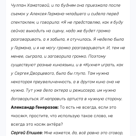
Чулпан Хаматовой, и по будням она приезжала после
съемок у Алексея Германа-младшего и сидела перед
спектаклем, и говорила: «Я не представляю, как я буду
сейчас выходить на сцену, надо же будет громко
разговаривать, а я забыла, я отучилась. Я неделю была
у Германа, и я не могу громко разговаривать». И, тем не
менее, сыграла, и заговорила громко. Поэтому
существуют разные киноязыки, и в «Кухне» играть, как
у Сергея Дворцевого, было бы глупо. Там нужна
некоторая преувеличенность, а в другом кино она не
нужна. Тут уже дело актера и режиссера, им нужно
договориться. И направить артиста в нужную сторону.
Александр Генерозов:
То есть не всегда, если это
«косяк», простите, что использую такое слово, не
всегда это косяк актёра?
Сергей Епишев:
Мне кажется, да, всё равно это сговор,