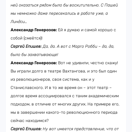
ней оказаться рядом было бы восхитительно. С Пашей
мы немножко даже пересекались в работе уже, а
Линдси…
Александр Генерозов:
Ей я думаю и самой хорошо с
собой (смеётся)!
Сергей Епишев:
Да, да. А вот с Марго Робби – да, да,
было бы захватывающе!
Александр Генерозов:
Вот не удивили, честно скажу!
Вы играли долго в театре Вахтангова, и это был один
из революционеров, своя система, как и у
Станиславского. И в то же время он – этот театр
–
долгое время ассоциировался с таким академическим
подходом, в отличие от многих других. На примере его,
мы в завершении какого-то революционного периода
сейчас находимся?
Сергей Епишев:
Ну вот имеется представление, что от