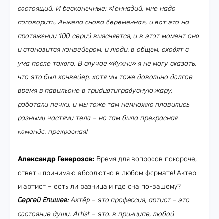
состоящий. И бесконечные: «Геннадий, мне надо
поговорить, Анжела снова беременна», и вот это на
протяжении 100 серий выясняется, и в этот момент оно
и становится конвейером, и люди, в общем, сходят с
ума после такого. В случае «Кухни» я не могу сказать,
что это был конвейер, хотя мы тоже довольно долгое
время в павильоне в тридцатиградусную жару,
работали печки, и мы тоже там немножко плавились
разными частями тела – но там была прекрасная
команда, прекрасная!
Александр Генерозов:
Время для вопросов покороче,
ответы принимаю абсолютно в любом формате! Актер
и артист – есть ли разница и где она по-вашему?
Сергей Епишев:
Актёр – это профессия, артист – это
состояние души. Art
ist
– это, в принципе, любой