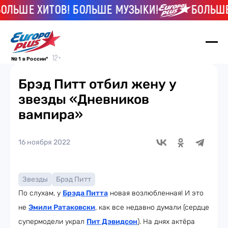
Е ХИТОВ! БОЛЬШЕ МУЗЫКИ!
БОЛЬШЕ ХИТ
№ 1 в России*
Брэд Питт отбил жену у
звезды «Дневников
вампира»
16 ноября 2022
Звезды
Брэд Питт
По слухам, у
Брэда Питта
новая возлюбленная! И это
не
Эмили Ратаковски
, как все недавно думали (сердце
супермодели украл
Пит Дэвидсон
). На днях актёра