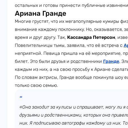
остальных и готовы принести публичные извинения
Ариана Гранде
Многие грустят, что их мегапопулярные кумиры фи
внимание каждому поклоннику. Но, оказывается, з
время и друг другу. Так,
Кассандра Петерсон
, изв
Повелительницы тьмы, заявила, что её встреча с
А
неприятной. Певица пришла на её мероприятие, пр
билет. Это были друзья и родственники
Гранде
. Э
каждым из них, а на свою просьбу к Ариане сделат
По словам актрисы, Гранде вообще покинула шоу ещ
только свою семью.
«Она заходит за кулисы и спрашивает, могу ли я
друзьями и родственниками, которых она привел
них. Я подписываю автографы каждому из них. То