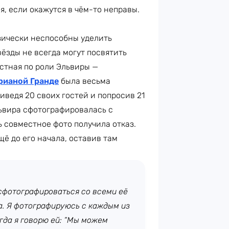
, если окажутся в чём-то неправы.
зически неспособны уделить
вёзды не всегда могут посвятить
естная по роли Эльвиры —
рианой Гранде
была весьма
иведя 20 своих гостей и попросив 21
львира сфотографировалась с
ь совместное фото получила отказ.
ё до его начала, оставив там
 сфотографироваться со всеми её
а. Я фотографируюсь с каждым из
гда я говорю ей: “Мы можем