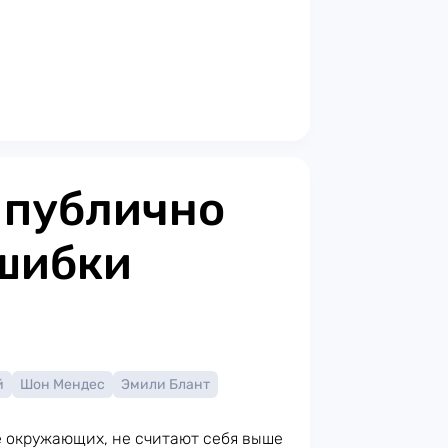
 публично
шибки
й
Шон Мендес
Эмили Блант
 окружающих, не считают себя выше