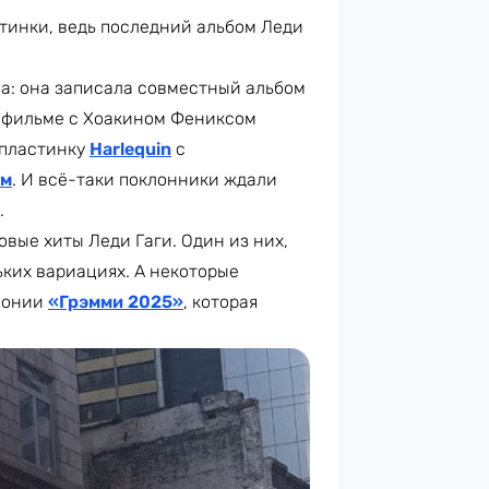
тинки, ведь последний альбом Леди
ла: она записала совместный альбом
 в фильме с Хоакином Фениксом
 пластинку
Harlequin
с
ом
. И всё-таки поклонники ждали
.
вые хиты Леди Гаги. Один из них,
льких вариациях. А некоторые
емонии
«Грэмми 2025»
, которая