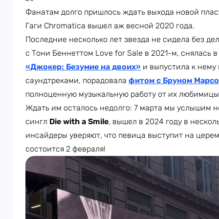
Фанатам долго пришлось ждать выхода новой плас
Гаги Chromatica вышел аж весной 2020 года.
Последние несколько лет звезда не сидела без де
с Тони Беннеттом Love for Sale в 2021-м, снялась
«Джокер: Безумие на двоих»
и выпустила к нему
саундтреками, порадовала
фитом с Бруном Марс
полноценную музыкальную работу от их любимицы
Ждать им осталось недолго: 7 марта мы услышим но
сингл
Die with a Smile
, вышел в 2024 году в неско
инсайдеры уверяют, что певица выступит на цер
состоится 2 февраля!