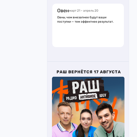
Овен
март 21 – апрель 20
Овны, чем внезапнее будут ваши
поступки — тем эффектнее результат.