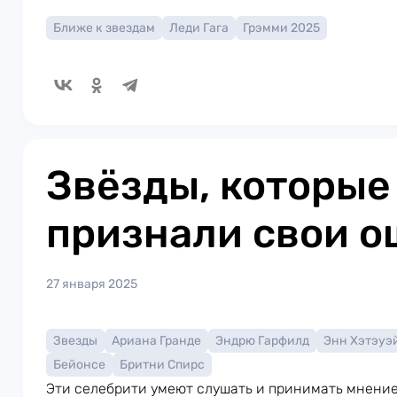
Ближе к звездам
Леди Гага
Грэмми 2025
Звёзды, которые
признали свои о
27 января 2025
Звезды
Ариана Гранде
Эндрю Гарфилд
Энн Хэтэуэ
Бейонсе
Бритни Спирс
Эти селебрити умеют слушать и принимать мнение