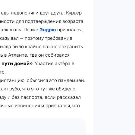
еды недопоняли друг друга. Курьер
чности для подтверждения возраста.
л алкоголь. Позже
Эндрю
признался,
аказывал — поэтому требование
филда было крайне важно сохранить
ь в Атланте, где он собирался
т пути домой»
. Участие актёра в
го.
дистанцию, объясняя это пандемией.
ак грубо, что это тут же обидело
зду и без паспорта, если рассказал
личные извинения и признался, что