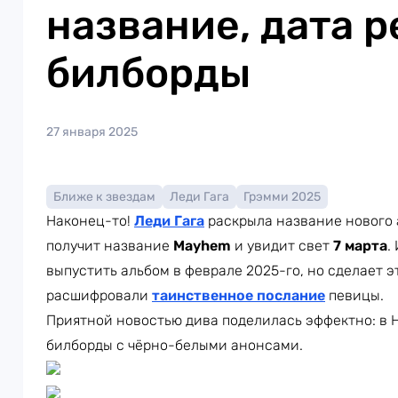
название, дата р
билборды
27 января 2025
Ближе к звездам
Леди Гага
Грэмми 2025
Наконец-то!
Леди Гага
раскрыла название нового 
получит название
Mayhem
и увидит свет
7 марта
.
выпустить альбом в феврале 2025-го, но сделает э
расшифровали
таинственное послание
певицы.
Приятной новостью дива поделилась эффектно: в 
билборды с чёрно-белыми анонсами.