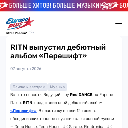
БОЛЬШЕ ХИТОВ! БОЛЬШЕ МУЗЫКИ!
БОЛ
№ 1 в России*
RITN выпустил дебютный
альбом «Перешифт»
07 августа 2026
Ближе к звездам
Музыка
Вот это новость! Ведущий шоу
ResiDANCE
на Европе
Плюс,
RITN
, представил свой дебютный альбом
«Перешифт»
. В пластинку вошли 12 треков,
объединивших топовое звучание электронной музыки
— Deep House, Tech House, UK Garage, Electronica, UK