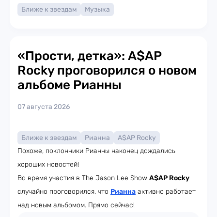
Ближе к звездам
Музыка
«Прости, детка»: A$AP
Rocky проговорился о новом
альбоме Рианны
07 августа 2026
Ближе к звездам
Рианна
A$AP Rocky
Похоже, поклонники Рианны наконец дождались
хороших новостей!
Во время участия в The Jason Lee Show
A$AP Rocky
случайно проговорился, что
Рианна
активно работает
над новым альбомом. Прямо сейчас!