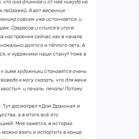
, что она длинная и от неё никуда не
х пейзажей. А вот весенних
дожника совсем уже истончается, и
ем, Саврасов и спился в итоге.
ка настроения сейчас как в начале
номально долгого и тёплого лета. А
я, и художники наши станут тоже в
?
 к зиме художники становятся очень
твоведа я могу сказать, что для меня
хвосты», и печаль, печаль! Потому
. Тут досмотрел «Дом Дракона» и
сства, а в итоге всё это
цией. Мне кажется, в истории
 можно взять и испортить в конце.