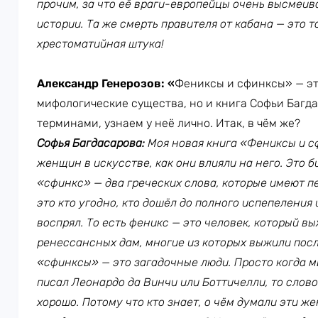
прочим, за что её враги-европейцы очень высмеива
истории. Та же смерть правителя от кабана — это 
хрестоматийная штука!
Александр Генерозов: «
Фениксы и сфинксы» — эт
мифологические существа, но и книга Софьи Багда
терминами, узнаем у неё лично. Итак, в чём же?
Софья Багдасарова:
Моя новая книга «Фениксы и с
женщин в искусстве, как они влияли на него. Это 
«сфинкс» — два греческих слова, которые имеют 
это кто угодно, кто дошёл до полного испепеления 
воспрял. То есть феникс — это человек, который вы
ренессансных дам, многие из которых выжили посл
«сфинксы» — это загадочные люди. Просто когда м
писал Леонардо да Винчи или Боттичелли, то слов
хорошо. Потому что кто знает, о чём думали эти 