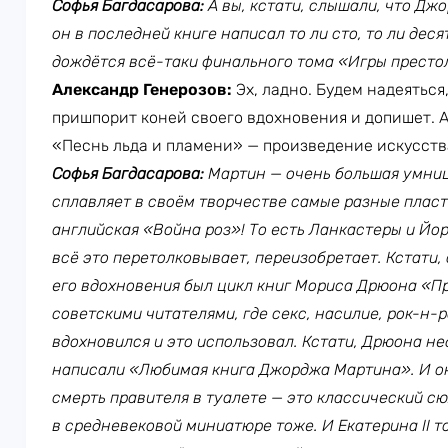
Софья Багдасарова:
А вы, кстати, слышали, что Дж
он в последней книге написал то ли сто, то ли деся
дождётся всё-таки финального тома «Игры престо
Александр Генерозов:
Эх, ладно. Будем надеяться
пришпорит коней своего вдохновения и допишет. А 
«Песнь льда и пламени» — произведение искусств
Софья Багдасарова:
Мартин — очень большая умниц
сплавляет в своём творчестве самые разные пласт
английская «Война роз»! То есть Ланкастеры и Йор
всё это перетолковывает, переизобретает. Кстати, 
его вдохновения был цикл книг Мориса Дрюона «П
советскими читателями, где секс, насилие, рок-н-р
вдохновился и это использовал. Кстати, Дрюона н
написали «Любимая книга Джорджа Мартина». И он
смерть правителя в туалете — это классический сю
в средневековой миниатюре тоже. И Екатерина II 