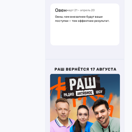
Овен
март 21 – апрель 20
Овны, чем внезапнее будут ваши
поступки — тем эффектнее результат.