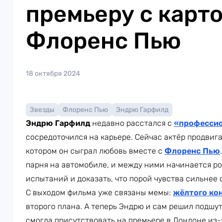
премьеру с карт
Флоренс Пью
18 октября 2024
Звезды
Флоренс Пью
Эндрю Гарфилд
Эндрю Гарфилд
недавно расстался с
«профессио
сосредоточился на карьере. Сейчас актёр продви
котором он сыграл любовь вместе с
Флоренс Пью
парня на автомобиле, и между ними начинается р
испытаний и доказать, что порой чувства сильнее 
С выходом фильма уже связаны мемы:
жёлтого ко
второго плана. А теперь Эндрю и сам решил подшу
смогла присутствовать на премьере в Лондоне из-