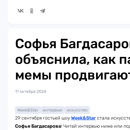
Софья Багдасаро
объяснила, как п
мемы продвигают
17 октября 2024
Week&Star
интервью
искусство
29 сентября гостьей шоу
Week
&Star
стала искусст
Софья Багдасарова
! Читай интервью ниже или по