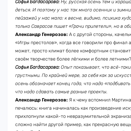
Софья Багдасарова:
Ну, русская осень тем и хороша
деться. И поэтому у нас так много осенних и зимни
пейзажей у нас мало: к весне, видимо, психика ху
только Саврасов пишет «Грачи прилетели», но в общ
Александр Генерозов:
А с другой стороны, качель
«Игры престолов», когда все говорили про финал а
может, просто климат более комфортным становитс
своём творчестве более лёгкими и более летними
Софья Багдасарова:
Опыт показывает, что всё-таки
грустными. По крайней мере, за себя как за искусс
осень обозначает конец года, что надо «подбивать 
что надо сдавать самые разные проекты.
Александр Генерозов:
Я к чему вспомнил Мартина
печалюсь: книга начиналась как произведение иску
прихлопнули какой-то невразумительной экраниза
сложно найти другой пример, как прекрасную вещь