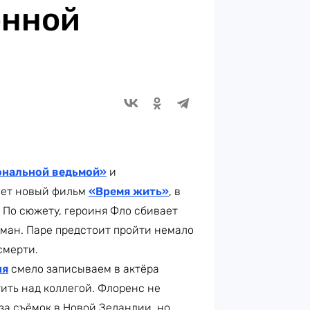
онной
нальной ведьмой»
и
гает новый фильм
«Время жить»
, в
. По сюжету, героиня Фло сбивает
оман. Паре предстоит пройти немало
смерти.
ня
смело записываем в актёра
тить над коллегой. Флоренс не
за съёмок в Новой Зеландии, но