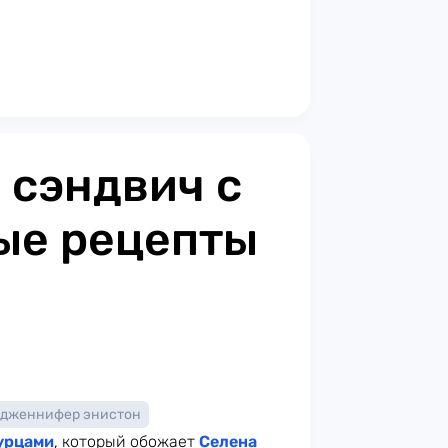
 сэндвич с
ые рецепты
дженнифер энистон
урцами
, который обожает
Селена