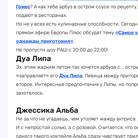
Гомес
? А как тебе арбуз в остром соусе по рецепт
подают в ресторанах.
Но не у всех есть кулинарные способности. Сегод
прямом эфире Европы Плюс обсудят тему
«Самое у
однажды приготовил»
.
Не пропусти шоу РАШ с 20:00 до 22:00!
Дуа Липа
Эх, этим жарким летом так хочется арбуза с... остр
«заправляет» его
Дуа Липа
. Певица между притор
второе. Интересные предпочтения у Липы, но попр
захотелось.
Джессика Альба
Ни за что не угадаешь, чем утоляет жажду актриса.
И с непростой солью, а с розовой. Считается, что
одного такого коктейля Альба сразу чувствует прил