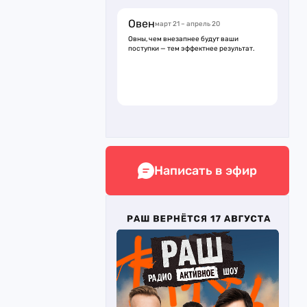
Овен
март 21 – апрель 20
Овны, чем внезапнее будут ваши
поступки — тем эффектнее результат.
Написать в эфир