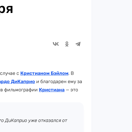
ря
 случае с
Кристианом Бэйлом
. В
ардо ДиКаприо
и благодарен ему за
в в фильмографии
Кристиана
— это
то ДиКаприо уже отказался от