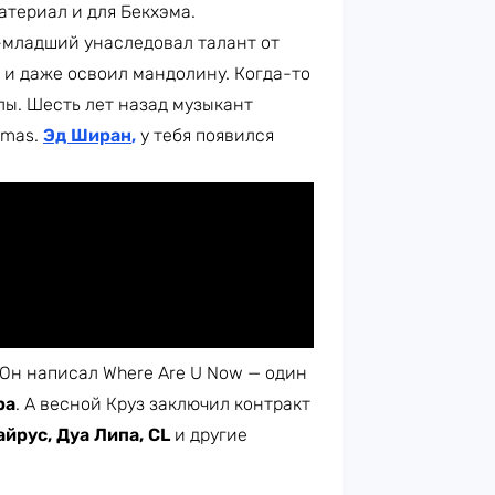
териал и для Бекхэма.
м-младший унаследовал талант от
е и даже освоил мандолину. Когда-то
лы. Шесть лет назад музыкант
tmas.
Эд Ширан
,
у тебя появился
Он написал Where Are U Now — один
ра
. А весной Круз заключил контракт
айрус, Дуа Липа, CL
и другие