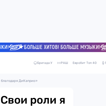
БОЛЬШЕ ХИТОВ! БОЛЬШЕ МУЗЫКИ!
Бригада У
РАШ
ЕвроХит Топ 40
л благодаря ДиКаприо»
«Свои роли я