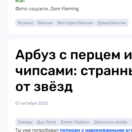
Фото: соцсети, Dom Fleming
Музыка
Бекхэм
Виктория Бекхэм
Дэвид Бекхэм
Арбуз с перцем и
чипсами: странн
от звёзд
07 октября 2022
Звезды
Дуа Липа
Блейк Лайвли
Джессика Альба
Ты уже попробовал
попкорн с маринованными ог