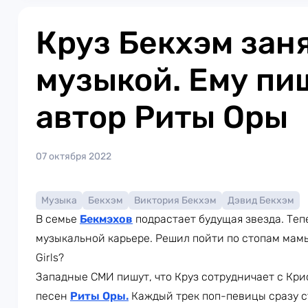
Круз Бекхэм зан
музыкой. Ему пи
автор Риты Оры
07 октября 2022
Музыка
Бекхэм
Виктория Бекхэм
Дэвид Бекхэм
В семье
Бекмэхов
подрастает будущая звезда. Теп
музыкальной карьере. Решил пойти по стопам ма
Girls?
Западные СМИ пишут, что Круз сотрудничает с Кр
песен
Риты Оры
.
Каждый трек поп-певицы сразу с