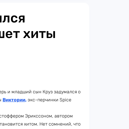
ялся
шет хиты
ерь и младший сын Круз задумался о
мы
Виктории
,
экс-перчинки Spice
истоффером Эрикссоном, автором
тановится хитом. Нет сомнений, что