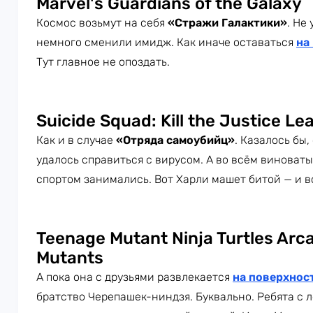
Marvel's Guardians of the Galaxy
Космос возьмут на себя
«Стражи Галактики»
. Не
немного сменили имидж. Как иначе оставаться
на
Тут главное не опоздать.
Suicide Squad: Kill the Justice Le
Как и в случае
«Отряда самоубийц»
. Казалось бы,
удалось справиться с вирусом. А во всём виноват
спортом занимались. Вот Харли машет битой — и в
Teenage Mutant Ninja Turtles Arca
Mutants
А пока она с друзьями развлекается
на поверхнос
братство Черепашек-ниндзя. Буквально. Ребята с л