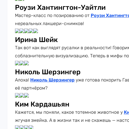
Роузи Хантингтон-Уайтли
Мастер-класс по позированию от
Роузи Хантингт
нереальных лакшери-снимков!
Ирина Шейк
Так вот как выглядят русалки в реальности! Говор
соблазнительную визуализацию. Теперь в мифы по
Николь Шерзингер
Алоха!
Николь Шерзингер
уже готова покорить Г
её партнёром?
Ким Кардашьян
Кажется, мы поняли, какое тотемное животное у
К
жгучая змейка. А в жизни так и не скажешь — нас