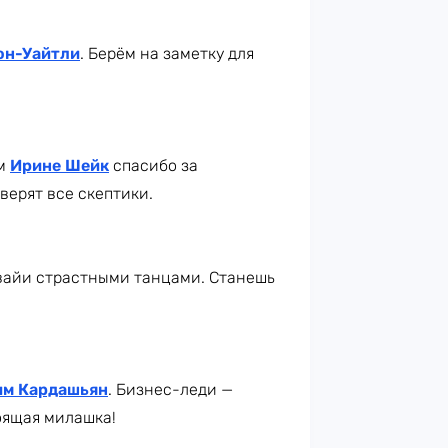
он-Уайтли
. Берём на заметку для
им
Ирине Шейк
спасибо за
верят все скептики.
авайи страстными танцами. Станешь
им Кардашьян
. Бизнес-леди —
тоящая милашка!