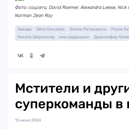
Фото: соцсети, David Roemer, Alexandra Leese, Nick K
Norman Jean Roy
Звезды
Эйса Гонсалес
Эмили Ратаковски
Роузи Х
Николь Шерзингер
ким кардашьян
Дженнифер Лопе
Мстители и друг
суперкоманды в 
15 июня 2024