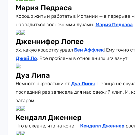
Мария Педраса
Хорошо жить и работать в Испании — в перерыве 
насладиться солнечными лучами.
Мария Педраса
,
Дженнифер Лопес
Ух, какую красотку урвал
Бен Аффлек
! Ему точно с
Джей Ло
. Все проблемы в отношениях исчезнут!
Дуа Липа
Немного акробатики от
Дуа Липы
. Певица не скуч
последний раз записала для нас свежий клип. И, 
загаром.
Кендалл Дженнер
Что в океане, что на коне —
Кендалл Дженнер
роск