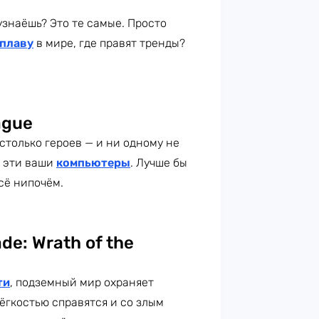
 узнаёшь? Это те самые. Просто
 плаву
в мире, где правят тренды?
ague
 столько героев — и ни одному не
ы эти ваши
компьютеры
. Лучше бы
сё нипочём.
de: Wrath of the
ти
, подземный мир охраняет
ёгкостью справятся и со злым