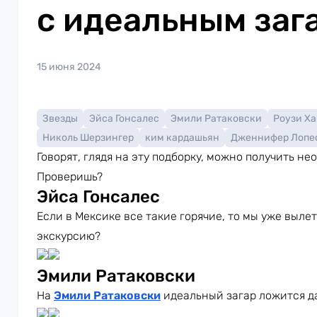
с идеальным заг
15 июня 2024
Звезды
Эйса Гонсалес
Эмили Ратаковски
Роузи Х
Николь Шерзингер
ким кардашьян
Дженнифер Лопе
Говорят, глядя на эту подборку, можно получить н
Проверишь?
Эйса Гонсалес
Если в Мексике все такие горячие, то мы уже выле
экскурсию?
Эмили Ратаковски
На
Эмили Ратаковски
идеальный загар ложится да