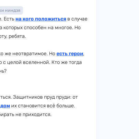
ки ниндзя
е. Есть
на кого положиться
в случае
з которых способен на многое. Но
ту, ребята.
ько же неотвратимое. Но
есть герои
,
 с целой вселенной. Кто же тогда
нь?
иться. Защитников пруд пруди: от
одом
их становится всё больше.
бирать не приходится.