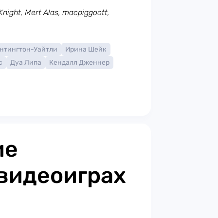
night, Mert Alas, macpiggoott,
антингтон-Уайтли
Ирина Шейк
с
Дуа Липа
Кендалл Дженнер
ие
видеоиграх