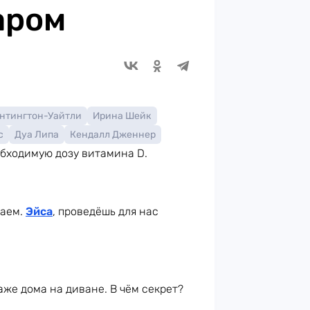
аром
антингтон-Уайтли
Ирина Шейк
с
Дуа Липа
Кендалл Дженнер
еобходимую дозу витамина D.
таем.
Эйса
, проведёшь для нас
же дома на диване. В чём секрет?