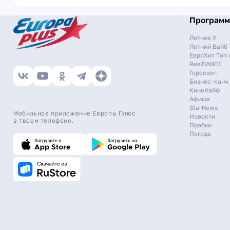
Програм
Летнее У
Летний Вайб
ЕвроХит Топ 
ResiDANCE
Гороскоп
Бизнес-ланч
КиноКайф
Афиша
StarNews
Мобильное приложение Европы Плюс
Новости
в твоем телефоне.
Пробки
Погода