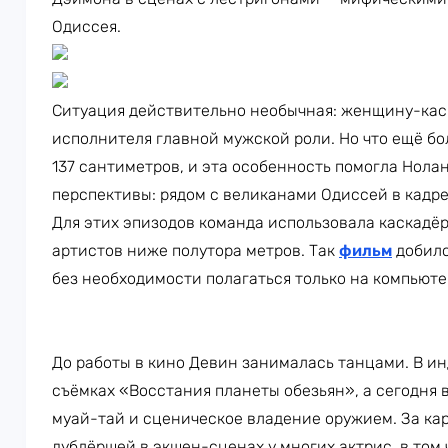
Одиссея.
Ситуация действительно необычная: женщину-кас
исполнителя главной мужской роли. Но что ещё бо
137 сантиметров, и эта особенность помогла Нол
перспективы: рядом с великанами Одиссей в кадре
Для этих эпизодов команда использовала каскадёр
артистов ниже полутора метров. Так
фильм
добилс
без необходимости полагаться только на компьюте
До работы в кино Девин занималась танцами. В ин
съёмках «Восстания планеты обезьян», а сегодня в
муай-тай и сценическое владение оружием. За кар
дублёршей в экшен-сценах у многих актрис, в том 