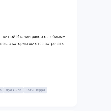
лнечной Италии рядом с любимым.
век, с которым хочется встречать
а
Дуа Липа
Кэти Перри