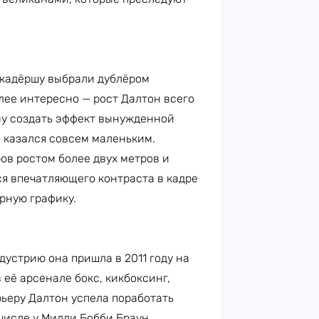
кадёршу выбрали дублёром
лее интересно — рост Далтон всего
ану создать эффект вынужденной
 казался совсем маленьким.
ов ростом более двух метров и
я впечатляющего контраста в кадре
рную графику.
дустрию она пришла в 2011 году на
 её арсенале бокс, кикбоксинг,
ьеру Далтон успела поработать
числе у Милли Бобби Браун.