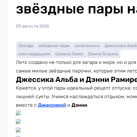
звёздные пары н
05 августа 2026
Звезды
звёздные пары
купальники
Джессика Альб
ким кардашьян
Селена Гомес
Бенни Бланко
Лето создано не только для загара и моря, но и д
самые милые звёздные парочки, которые этим лет
Джессика Альба и Дэнни Рамир
Кажется, у этой пары идеальный рецепт отпуска: с
лишней суеты. Учимся наслаждаться отдыхом, мом
вместе с
Джессикой
и
Дэнни
.