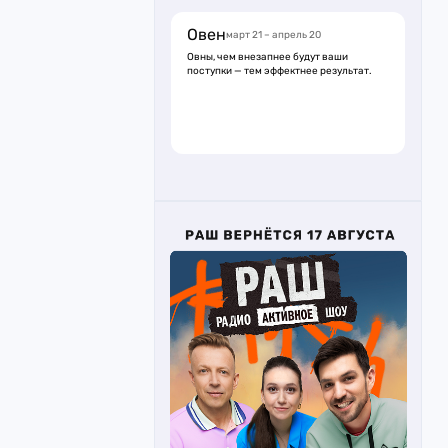
Овен
март 21 – апрель 20
Овны, чем внезапнее будут ваши
поступки — тем эффектнее результат.