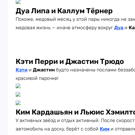
Дуа Липа и Каллум Тёрнер
Похоже, медовый месяц у этой пары никогда не зак
медовая жизнь — иначе атмосферу вокруг
Дуа
и
Ка
Кэти Перри и Джастин Трюдо
Кэти
и
Джастин
будто назначены послами беззабо
красивой парочке!
Ким Кардашьян и Льюис Хэмилт
У активных звёзд и отдых активный. После скорос
автомобиль на доску, берёт с собой
Ким
и отправля