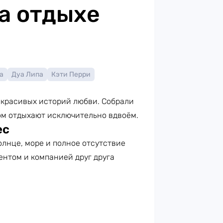
а отдыхе
а
Дуа Липа
Кэти Перри
ля красивых историй любви. Собрали
ом отдыхают исключительно вдвоём.
ес
олнце, море и полное отсутствие
ентом и компанией друг друга