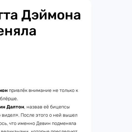
тта Дэймона
еняла
мон
привлёк внимание не только к
ублёрше.
ин Далтон
, назвав её бицепсы
 видел». После этого о ней вышел
ось, что именно Девин подменяла
 великанами, которые преследуют