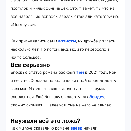
с другом. Подписчики «ловили» их во время свиданий,
прогулок и милых обнимашек. Стоит заметить, что на
все наводящие вопросы звёзды отвечали категорично:
«Мы друзья».
Как признавались сами
артисты
, их дружба длилась
несколько лет! Но потом, видимо, это переросло в
нечто большее.
Всё серьёзно
Впервые статус романа раскрыл
Том
в 2021 году. Как
известно, Холланд периодически спойлерил моменты
фильмов Marvel, и, кажется, здесь тоже не сумел
сдержаться. Ещё бы, такую красоту, как
Зендея
,
сложно скрывать! Надеемся, она на него не злилась.
Неужели всё это ложь?
Как мы уже сказали, о романе
звёзд
начали