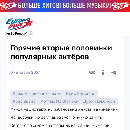
БОЛЬШЕ ХИТОВ! БОЛЬШЕ МУЗЫКИ!
БОЛ
№ 1 в России*
Горячие вторые половинки
популярных актёров
07 января 2024
Звезды
звёздные пары
Крис Хемсворт
Крис Эванс
Мэттью МакКонахи
Дуэйн Джонсон
Мужья наших героинь избалованы женским вниманием.
Но, девочки, не заглядываемся, они уже заняты!
Сегодня покажем обаятельных избранниц мужской