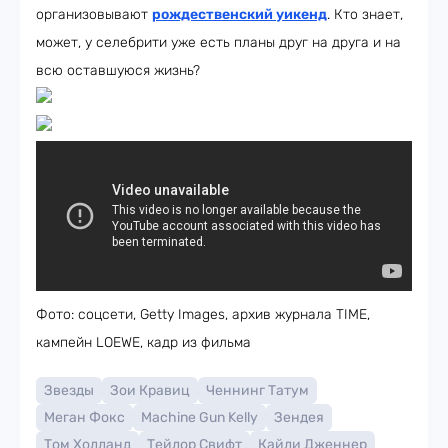
организовывают
рождественский уикенд
. Кто знает,
может, у селебрити уже есть планы друг на друга и на
всю оставшуюся жизнь?
Фото: соцсети, Getty Images, архив журнала TIME,
кампейн LOEWE, кадр из фильма
Звезды
Зои Кравиц
Ченнинг Татум
Меган Фокс
Machine Gun Kelly
Зендея
Том Холланд
Тейлор Свифт
Кайли Дженнер