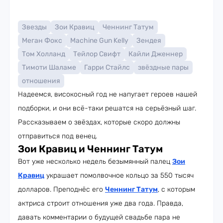
Звезды
Зои Кравиц
Ченнинг Татум
Меган Фокс
Machine Gun Kelly
Зендея
Том Холланд
Тейлор Свифт
Кайли Дженнер
Тимоти Шаламе
Гарри Стайлс
звёздные пары
отношения
Надеемся, високосный год не напугает героев нашей
подборки, и они всё-таки решатся на серьёзный шаг.
Рассказываем о звёздах, которые скоро должны
отправиться под венец.
Зои Кравиц и Ченнинг Татум
Вот уже несколько недель безымянный палец
Зои
Кравиц
украшает помолвочное кольцо за 550 тысяч
долларов. Преподнёс его
Ченнинг Татум
, с которым
актриса строит отношения уже два года. Правда,
давать комментарии о будущей свадьбе пара не