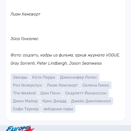
Лиам Хемсворт
Эйса Гонсалес
Фото: соцсети, кадры из фильма, арх
ив журнала VOGUE,
Gray Sorrenti, Peter Lindbergh, Jason Seanweiss
Звезды
Кэти Перри
Дженнифер Лопес
Риз Уизерспун
Лиам Хемсворт
Селена Гомес
The Weeknd
Шон Пенн
Скарлетт Йоханссон
Джон Майер
Крис Джадд
Джейк Джилленхол
Софи Тернер
звёздные пары