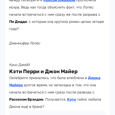
между селебрити и
Крисом Джаддом
проскочила
искра. Ведь как тогда объяснить факт, что Лопес
начала встречаться с ним сразу же после разрыва с
Пи Дидди
, с которым она крутила роман целых четыре
года?
Дженнифер Лопес
Крис Джадд
Кэти Перри и Джон Майер
Селебрити призналась, что была влюблена в
Джона
Майера
долгое время, но загвоздка в том, что она
начала встречаться с ним сразу после развода с
Расселом Брэндом
. Получается,
Кэти
тайно любила
Джона ещё в браке?