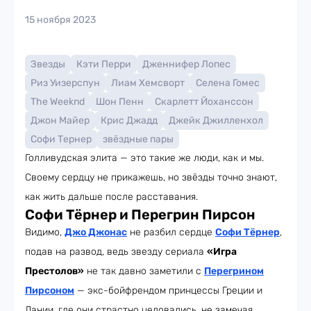
15 ноября 2023
Звезды
Кэти Перри
Дженнифер Лопес
Риз Уизерспун
Лиам Хемсворт
Селена Гомес
The Weeknd
Шон Пенн
Скарлетт Йоханссон
Джон Майер
Крис Джадд
Джейк Джилленхол
Софи Тернер
звёздные пары
Голливудская элита — это такие же люди, как и мы.
Своему сердцу не прикажешь, но звёзды точно знают,
как жить дальше после расставания.
Софи Тёрнер и Перегрин Пирсон
Видимо,
Джо Джонас
не разбил сердце
Софи Тёрнер
,
подав на развод, ведь звезду сериала
«Игра
Престолов»
не так давно заметили с
Перегрином
Пирсоном
— экс-бойфрендом принцессы Греции и
Дании, где они страстно целовались, не замечая