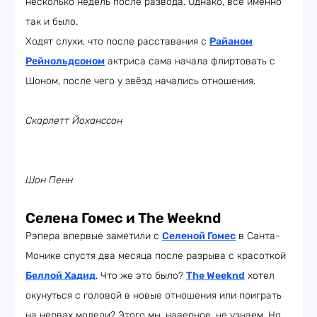
несколько недель после развода. Однако, всё именно
так и было.
Ходят слухи, что после расставания с
Райаном
Рейнольдсоном
актриса сама начала флиртовать с
Шоном, после чего у звёзд начались отношения.
Скарлетт Йоханссон
Шон Пенн
Селена Гомес и The Weeknd
Рэпера впервые заметили с
Селеной Гомес
в Санта-
Монике спустя два месяца после разрыва с красоткой
Беллой Хадид
. Что же это было?
The
Weeknd
хотел
окунуться с головой в новые отношения или поиграть
на нервах модели? Этого мы, наверное, не узнаем. Но