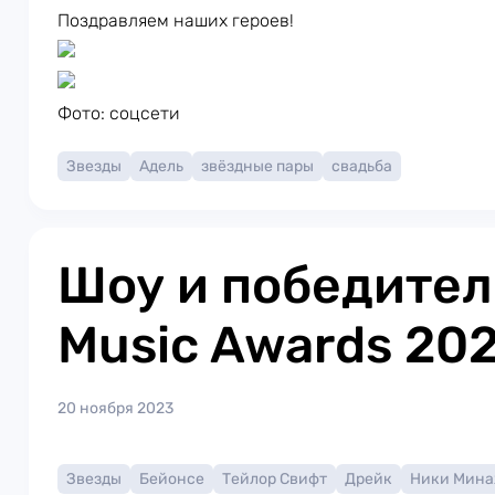
Поздравляем наших героев!
Фото: соцсети
Звезды
Адель
звёздные пары
свадьба
Шоу и победители
Music Awards 20
20 ноября 2023
Звезды
Бейонсе
Тейлор Свифт
Дрейк
Ники Мин