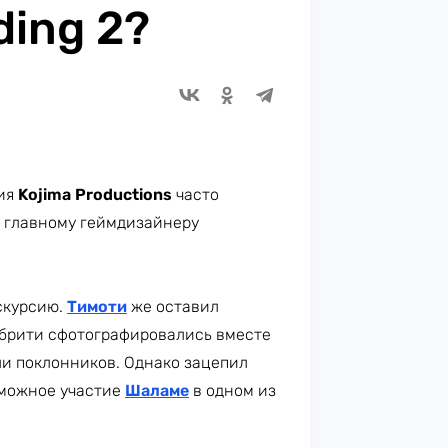
ding 2?
ния
Kojima Productions
часто
 к главному геймдизайнеру
скурсию.
Тимоти
же оставил
лебрити сфотографировались вместе
ли поклонников. Однако зацепил
озможное участие
Шаламе
в одном из