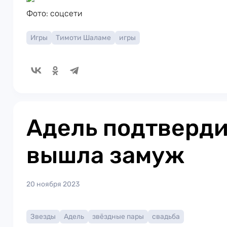
Фото: соцсети
Игры
Тимоти Шаламе
игры
Адель подтверди
вышла замуж
20 ноября 2023
Звезды
Адель
звёздные пары
свадьба