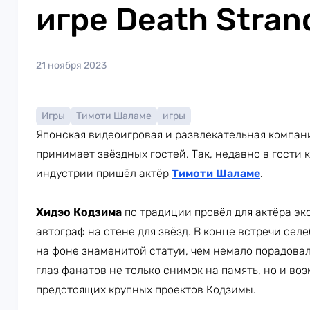
игре Death Stran
21 ноября 2023
Игры
Тимоти Шаламе
игры
Японская видеоигровая и развлекательная компа
принимает звёздных гостей. Так, недавно в гости
индустрии пришёл актёр
Тимоти Шаламе
.
Хидэо Кодзима
по традиции провёл для актёра эк
автограф на стене для звёзд. В конце встречи се
на фоне знаменитой статуи, чем немало порадова
глаз фанатов не только снимок на память, но и в
предстоящих крупных проектов Кодзимы.