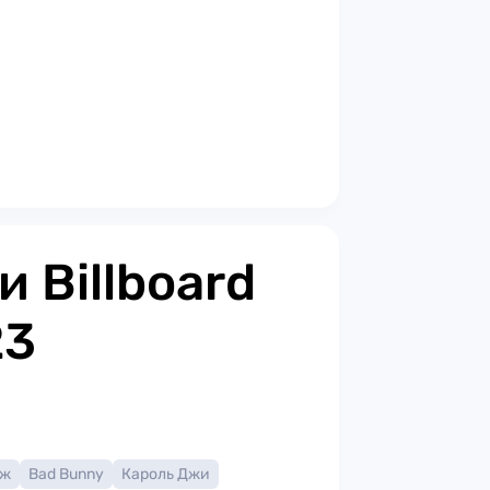
 Billboard
23
аж
Bad Bunny
Кароль Джи