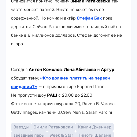
Становится понятно, почему
Эмили Ратаковски
так
часто меняет парней. Никто не хочет быть её
содержанкой. Но комик и актёр
Стефан Бак
пока
держится. Сейчас Ратаковски имеет солидный счёт в
банке в 8 миллионов долларов. Стефан догонит её не
скоро…
Сегодня
Антон Комолов
,
Лена Абитаева
и
Артур
обсудят тему:
«Кто должен платить на первом
свидании?»
— в прямом эфире Европы Плюс.
Не пропусти шоу
РАШ
с 20:00 до 22:00!
Фото: соцсети, архив журнала GQ, Raven B. Varona,
Getty Images, кампейн J.Crew Men's, Sarah Pardini
Звезды
Эмили Ратаковски
Кайли Дженнер
звёздные пары
Week & Star
Тимоти Шаламе