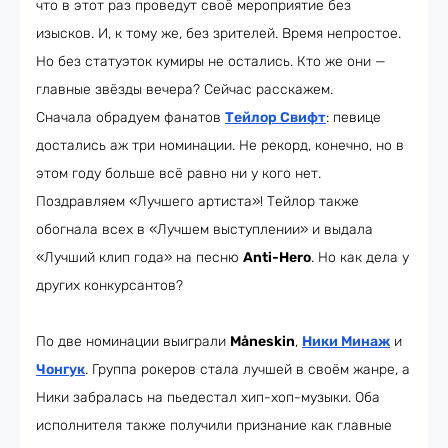
что в этот раз проведут своё мероприятие без
изысков. И, к тому же, без зрителей. Время непростое.
Но без статуэток кумиры не остались. Кто же они —
главные звёзды вечера? Сейчас расскажем.
Сначала обрадуем фанатов
Тейлор Свифт
: певице
достались аж три номинации. Не рекорд, конечно, но в
этом году больше всё равно ни у кого нет.
Поздравляем «Лучшего артиста»! Тейлор также
обогнала всех в «Лучшем выступлении» и выдала
«Лучший клип года» на песню
Anti-Hero
. Но как дела у
других конкурсантов?
По две номинации выиграли
Måneskin
,
Ники Минаж
и
Чонгук
. Группа рокеров стала лучшей в своём жанре, а
Ники забралась на пьедестал хип-хоп-музыки. Оба
исполнителя также получили признание как главные