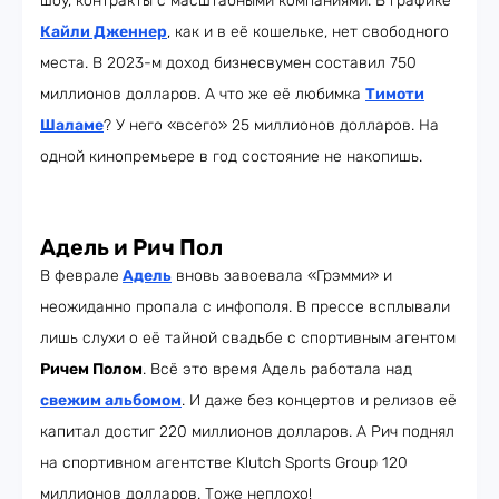
шоу, контракты с масштабными компаниями. В графике
Кайли Дженнер
, как и в её кошельке, нет свободного
места. В 2023-м доход бизнесвумен составил 750
миллионов долларов. А что же её любимка
Тимоти
Шаламе
? У него «всего» 25 миллионов долларов. На
одной кинопремьере в год состояние не накопишь.
Адель и Рич Пол
В феврале
Адель
вновь завоевала «Грэмми» и
неожиданно пропала с инфополя. В прессе всплывали
лишь слухи о её тайной свадьбе с спортивным агентом
Ричем Полом
. Всё это время Адель работала над
свежим альбомом
. И даже без концертов и релизов её
капитал достиг 220 миллионов долларов. А Рич поднял
на спортивном агентстве Klutch Sports Group 120
миллионов долларов. Тоже неплохо!