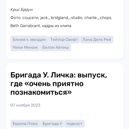
Крис Браун
Фото: соцсети, jack_bridgland_studio, charlie_chops,
Beth Garrabrant, кадры из клипа
Ближе к звездам
Тейлор Свифт
Лана Дель Рей
Ники Минаж
Билли Айлиш
Бригада У. Личка: выпуск,
где «очень приятно
познакомиться»
07 ноября 2023
Европа Плюс
Бригада У
подкаст