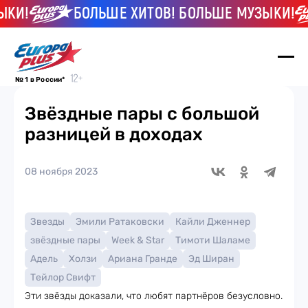
И!
БОЛЬШЕ ХИТОВ! БОЛЬШЕ МУЗЫКИ!
№ 1 в России*
Звёздные пары с большой
разницей в доходах
08 ноября 2023
Звезды
Эмили Ратаковски
Кайли Дженнер
звёздные пары
Week & Star
Тимоти Шаламе
Адель
Холзи
Ариана Гранде
Эд Ширан
Тейлор Свифт
Эти звёзды доказали, что любят партнёров безусловно.