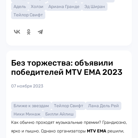
Адель
Холзи
Ариана Гранде
Эд Ширан
Тейлор Свифт
Без торжества: объявили
победителей MTV EMA 2023
07 ноября 2023
Ближе к звездам
Тейлор Свифт
Лана Дель Рей
Ники Минаж
Билли Айлиш
Как обычно проходят музыкальные премии? Грандиозно,
ярко и пышно. Однако организаторы
MTV EMA
решили,