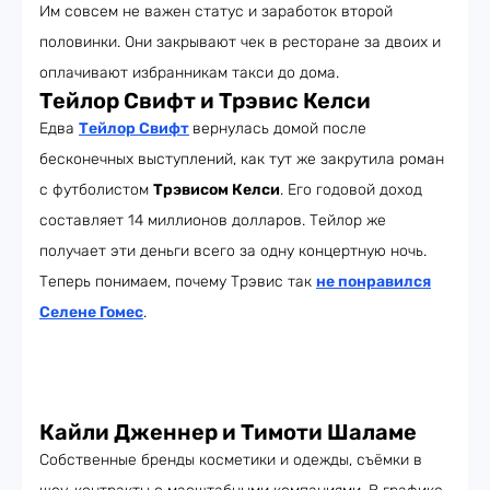
Им совсем не важен статус и заработок второй
половинки. Они закрывают чек в ресторане за двоих и
оплачивают избранникам такси до дома.
Тейлор Свифт и
Трэвис Келси
Едва
Тейлор Свифт
вернулась домой после
бесконечных выступлений, как тут же закрутила роман
с футболистом
Трэвисом Келси
. Его годовой доход
составляет 14 миллионов долларов. Тейлор же
получает эти деньги всего за одну концертную ночь.
Теперь понимаем, почему Трэвис так
не понравился
Селене Гомес
.
Кайли Дженнер и Тимоти Шаламе
Собственные бренды косметики и одежды, съёмки в