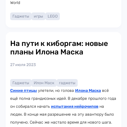
World
Гаджеты
игры
LEGO
На пути к киборгам: новые
планы Илона Маска
27 июля 2023
Гаджеты
Илон Маск
гаджеты
Синие птицы
улетели, но голова
Илона Маска
всё
ещё полна грандиозных идей. В декабре прошлого года
он собирался начать
испытания нейрочипов
на
людях. В конце мая разрешение на эту авантюру было
получено. Сейчас же настало время для нового шага.