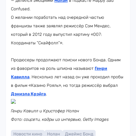
— делился эмоциями
Нолан
в подкасте Happy Sad
Confused.
О желании поработать над очередной частью
франшизы также заявлял режиссёр Сэм Мендес,
который в 2012 году выпустил картину «007:
Координаты “Скайфолл”».
Продюсеры продолжают поиски нового Бонда. Одним
из фаворитов на роль шпиона называют
Генри
Кавилла
. Несколько лет назад он уже проходил пробы
в фильм «Казино Рояль», но тогда режиссёр выбрал
Дэниэла Крэйга
.
Генри Кавилл и Кристофер Нолан
Фото: соцсети, кадры из интервью, Getty Images
Новости кино
Нолан
Джеймс Бонд