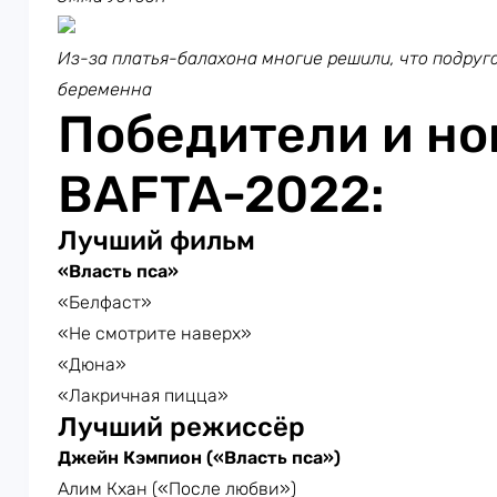
Из-за платья-балахона многие решили, что подруг
беременна
Победители и н
BAFTA-2022:
Лучший фильм
«Власть пса»
«Белфаст»
«Не смотрите наверх»
«Дюна»
«Лакричная пицца»
Лучший режиссёр
Джейн Кэмпион («Власть пса»)
Алим Кхан («После любви»)