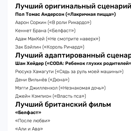
Лучший оригинальный сценари
Пол Томас Андерсон («Лакричная пицца»)
Аарон Соркин («В роли Рикардо»)
Кеннет Брана («Белфаст»)
Адам МакКей («Не смотрите наверх»)
Зак Бэйлин («Король Ричард»)
Лучший адаптированный сцена
Шан Хейдер («CODA: Ребенок глухих родителей»
Рюсукэ Хамагути («Сядь за руль моей машины»)
Дени Вильнёв («Дюна»)
Мэгги Джилленхол («Незнакомая дочь»)
Джейн Кэмпион («Власть пса»)
Лучший британский фильм
«Белфаст»
«После любви»
«Али и Ава»