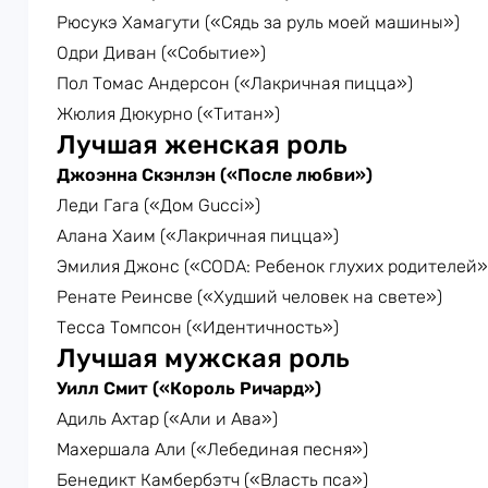
Рюсукэ Хамагути («Сядь за руль моей машины»)
Одри Диван («Событие»)
Пол Томас Андерсон («Лакричная пицца»)
Жюлия Дюкурно («Титан»)
Лучшая женская роль
Джоэнна Скэнлэн («После любви»)
Леди Гага («Дом Gucci»)
Алана Хаим («Лакричная пицца»)
Эмилия Джонс («CODA: Ребенок глухих родителей»
Ренате Реинсве («Худший человек на свете»)
Тесса Томпсон («Идентичность»)
Лучшая мужская роль
Уилл Смит («Король Ричард»)
Адиль Ахтар («Али и Ава»)
Махершала Али («Лебединая песня»)
Бенедикт Камбербэтч («Власть пса»)