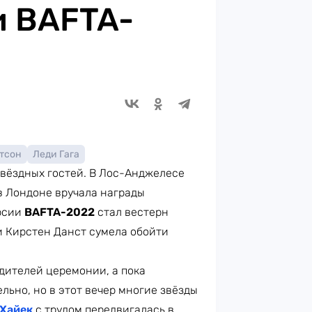
и BAFTA-
тсон
Леди Гага
 звёздных гостей. В Лос-Анджелесе
 в Лондоне вручала награды
рсии
BAFTA-2022
стал вестерн
и Кирстен Данст сумела обойти
дителей церемонии, а пока
льно, но в этот вечер многие звёзды
 Хайек
с трудом передвигалась в