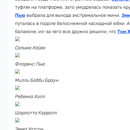
туфлях на платформе, зато умудрялась показать кр
Пью
выбрала для выхода экстремальное мини.
Эмм
путалась в подоле белоснежной каскадной юбки. 
балахоне, из-за чего все дружно решили, что
Том 
Сальма Хайек
Флоренс Пью
Милли Бобби Браун
Ребекка Холл
Шарлотта Кэрролл
Эмма Уотсон