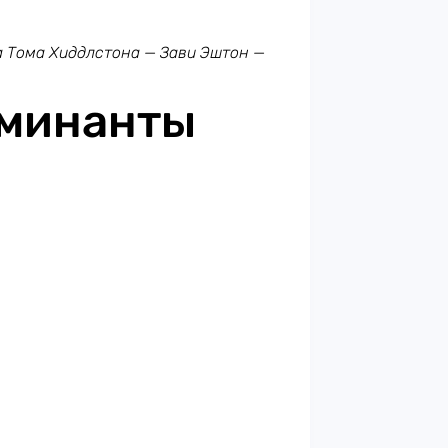
а Тома Хиддлстона — Зави Эштон —
оминанты