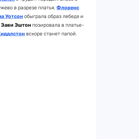
ужево в разрезе платья.
Флоренс
а Уотсон
обыграла образ лебедя и
А
Зави Эштон
позировала в платье-
Хиддлстон
вскоре станет папой.