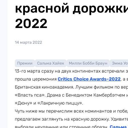
красной дорожк
2022
14 марта 2022
Премии
Сальма Хайек
Милли Бобби Браун
Эмма Уо
13-го марта сразу на двух континентах встречали
прошла церемония
Critics Choice Awards-2022
, а
Британская киноакадемия. Лучшим фильмом по ве
«Власть пса». Драма с Бенедиктом Камбербэтчем 
«Дюну» и «Лакричную пиццу».
Чуть ниже мы перечислим всех номинантов и побе
предлагаем заглянуть на красную дорожку. Удивите
выбрали неудачные или странные образы.
Сальма