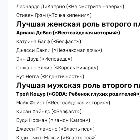
Леонардо ДиКаприо («Не смотрите наверх»)
Стивен Грэм («Точка кипения»)
Лучшая женская роль второго п
Ариана ДеБос («Вестсайдская история»)
Катрина Балф («Белфаст»)
Джесси Бакли («Незнакомая дочь»)
Энн Дауд («Исповедь»)
Онжаню Эллис («Король Ричард»)
Рут Негга («Идентичность»)
Лучшая мужская роль второго п
Трой Коцур («CODA: Ребенок глухих родителей»
Майк Фейст («Вестсайдская история»)
Киран Хайндс («Белфаст»)
Вуди Норман («Камон Камон»)
Джесси Племонс («Власть пса»)
Коди Смит-Макфи («Власть пса»)