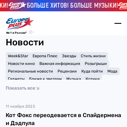
И!
БОЛЬШЕ ХИТОВ! БОЛЬШЕ МУЗЫКИ!
№ 1 в России*
Новости
Week&Star
Европа Плюс
Звезды
Стиль жизни
Новости кино
Важная информация
Розыгрыши
Региональные новости
Рецензии
Куда пойти
Мода
Гаджеты
Ближе к звездам
Музыка
Котики
Мемы и тренды
Факты и списки
Премии
Показать все
Путешествия
Рейтинги
Игры
косплей
11 ноября 2023
Кот Фокс переодевается в Спайдермена
и Дэдпула