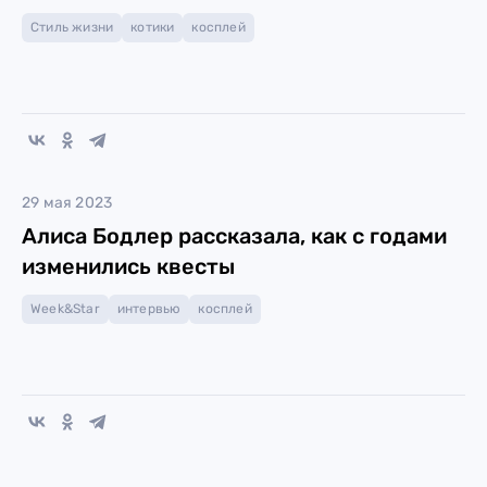
Стиль жизни
котики
косплей
29 мая 2023
Алиса Бодлер рассказала, как с годами
изменились квесты
Week&Star
интервью
косплей