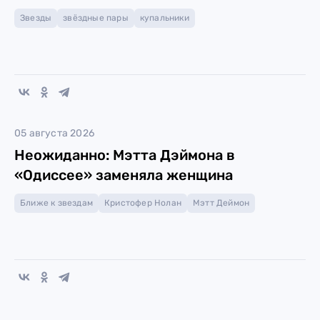
Звезды
звёздные пары
купальники
05 августа 2026
Неожиданно: Мэтта Дэймона в
«Одиссее» заменяла женщина
Ближе к звездам
Кристофер Нолан
Мэтт Деймон