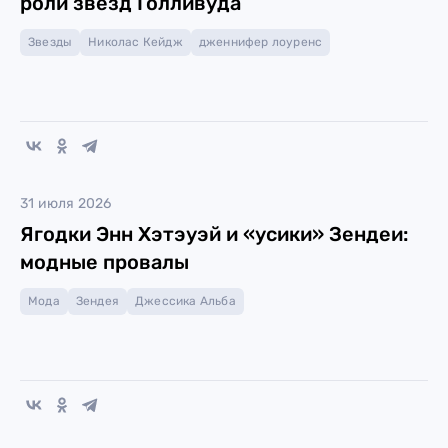
роли звёзд Голливуда
Звезды
Николас Кейдж
дженнифер лоуренс
31 июля 2026
Ягодки Энн Хэтэуэй и «усики» Зендеи:
модные провалы
Мода
Зендея
Джессика Альба