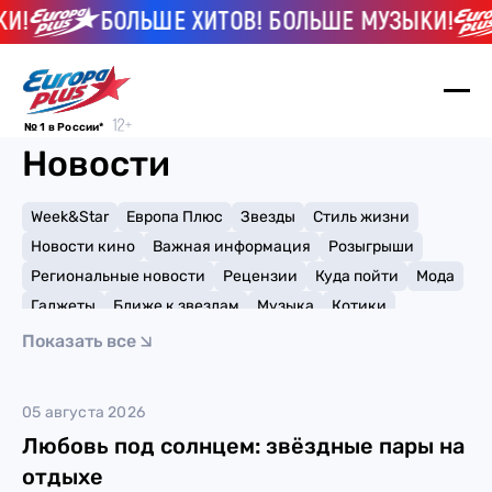
И!
БОЛЬШЕ ХИТОВ! БОЛЬШЕ МУЗЫКИ!
№ 1 в России*
Новости
Week&Star
Европа Плюс
Звезды
Стиль жизни
Новости кино
Важная информация
Розыгрыши
Региональные новости
Рецензии
Куда пойти
Мода
Гаджеты
Ближе к звездам
Музыка
Котики
Мемы и тренды
Факты и списки
Премии
Показать все
Путешествия
Рейтинги
Игры
05 августа 2026
Любовь под солнцем: звёздные пары на
отдыхе