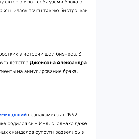
у актёр связал себя узами брака с
акончилась почти так же быстро, как
оротких в истории шоу-бизнеса. 3
руга детства
Джейсона Александра
окументы на аннулирование брака,
и-младший
познакомился в 1992
мье родился сын Индио, однако даже
ных скандалов супруги развелись в