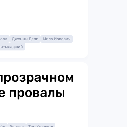
жоли
Джонни Депп
Мила Йовович
ни-младший
прозрачном
е провалы
ейл
Зендея
Том Холланд