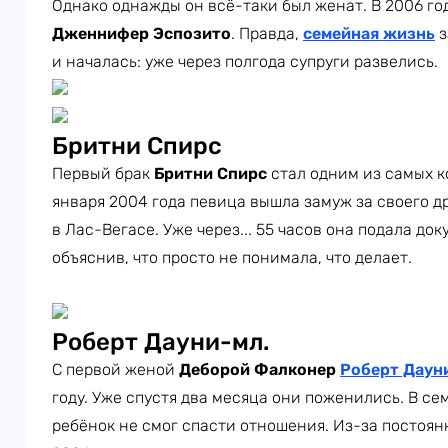
Однако однажды он всё-таки был женат. В 2006 год
Дженнифер Эспозито
. Правда,
семейная жизнь
з
и началась: уже через полгода супруги развелись.
Бритни Спирс
Первый брак
Бритни Спирс
стал одним из самых к
января 2004 года певица вышла замуж за своего д
в Лас-Вегасе. Уже через... 55 часов она подала д
объяснив, что просто не понимала, что делает.
Роберт Дауни-мл.
С первой женой
Деборой Фалконер
Роберт Даун
году. Уже спустя два месяца они поженились. В се
ребёнок не смог спасти отношения. Из-за постоян