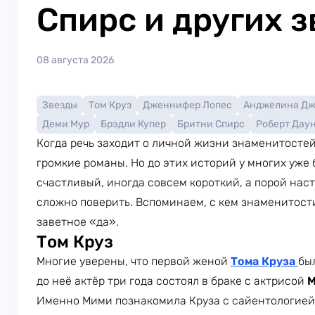
Спирс и других з
08 августа 2026
Звезды
Том Круз
Дженнифер Лопес
Анджелина Д
Деми Мур
Брэдли Купер
Бритни Спирс
Роберт Дау
Когда речь заходит о личной жизни знаменитосте
громкие романы. Но до этих историй у многих уже
счастливый, иногда совсем короткий, а порой наст
сложно поверить. Вспоминаем, с кем знаменитости
заветное «да».
Том Круз
Многие уверены, что первой женой
Тома Круза
бы
до неё актёр три года состоял в браке с актрисой
М
Именно Мими познакомила Круза с сайентологией.