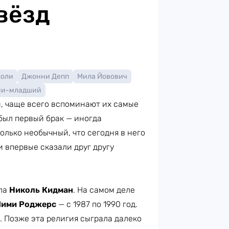
вёзд
жоли
Джонни Депп
Мила Йовович
ни-младший
й, чаще всего вспоминают их самые
 был первый брак — иногда
олько необычный, что сегодня в него
 впервые сказали друг другу
ла
Николь Кидман
. На самом деле
ими Роджерс
— с 1987 по 1990 год.
 Позже эта религия сыграла далеко