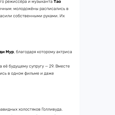
ого режиссёра и музыканта
Тао
бычным: молодожёны расписались в
расили собственными руками. Их
ди Мур
, благодаря которому актриса
а её будущему супругу — 29. Вместе
лись в одном фильме и даже
завидных холостяков Голливуда.