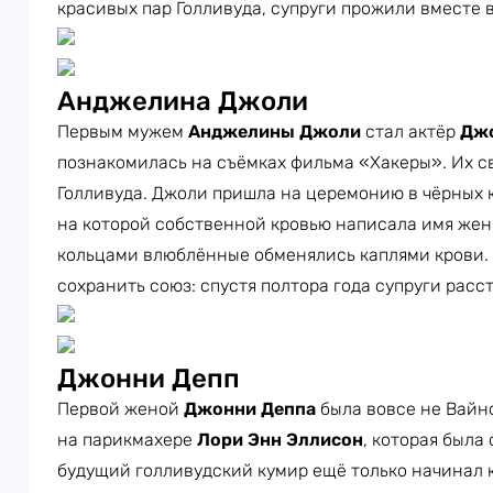
красивых пар Голливуда, супруги прожили вместе вс
Анджелина Джоли
Первым мужем
Анджелины Джоли
стал актёр
Джо
познакомилась на съёмках фильма «Хакеры». Их с
Голливуда. Джоли пришла на церемонию в чёрных 
на которой собственной кровью написала имя жен
кольцами влюблённые обменялись каплями крови. 
сохранить союз: спустя полтора года супруги расс
Джонни Депп
Первой женой
Джонни Деппа
была вовсе не Вайно
на парикмахере
Лори Энн Эллисон
, которая была 
будущий голливудский кумир ещё только начинал к