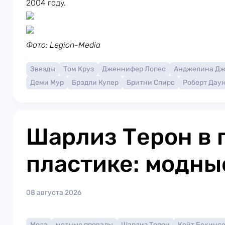
2004 году.
Фото: Legion-Media
Звезды
Том Круз
Дженнифер Лопес
Анджелина Д
Деми Мур
Брэдли Купер
Бритни Спирс
Роберт Дау
Шарлиз Терон в 
пластике: модны
08 августа 2026
Мода
модные провалы
Шарлиз Терон
Кейт Бекинс