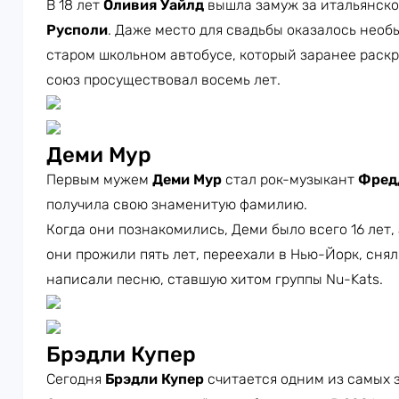
В 18 лет
Оливия Уайлд
вышла замуж за итальянск
Русполи
. Даже место для свадьбы оказалось нео
старом школьном автобусе, который заранее раск
союз просуществовал восемь лет.
Деми Мур
Первым мужем
Деми Мур
стал рок-музыкант
Фред
получила свою знаменитую фамилию.
Когда они познакомились, Деми было всего 16 лет, 
они прожили пять лет, переехали в Нью-Йорк, сня
написали песню, ставшую хитом группы Nu-Kats.
Брэдли Купер
Сегодня
Брэдли Купер
считается одним из самых 