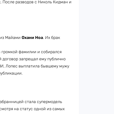
. После разводов с Николь Кидман и
 из Майами
Охани Ноа
. Их брак
а громкой фамилии и собирался
й договор запрещал ему публично
МИ, Лопес выплатила бывшему мужу
 публикации.
избранницей стала супермодель
есмотря на статус одной из самых