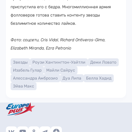
приспустила его с бедра. Многомиллионная армия
фолловеров готова ставить контенту звезды
безлимитное количество лайков.
Фото: соцсети, Cris Vidal, Richard Ontiveros-Gima,
Elizabeth Miranda, Ezra Petronio
Звезды
Роузи Хантингтон-Уайтли
Деми Ловато
Изабель Гулар
Майли Сайрус
Алессандра Амброзио
Дуа Липа
Белла Хадид
Эйва Макс