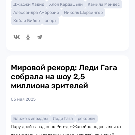
Джиджи Хадид
Хлоя Кардашьян
Камила Мендес
Алессандра Амброзио
Николь Шерзингер
Хейли Бибер
спорт
Мировой рекорд: Леди Гага
собрала на шоу 2,5
миллиона зрителей
05 мая 2025
Ближе к звездам
Леди Гага
рекорды
Пару дней назад весь Рио-де-Жанейро содрогался от