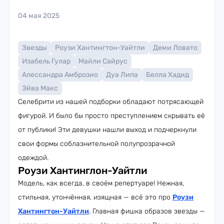
04 мая 2025
Звезды
Роузи Хантингтон-Уайтли
Деми Ловато
Изабель Гулар
Майли Сайрус
Алессандра Амброзио
Дуа Липа
Белла Хадид
Эйва Макс
Селебрити из нашей подборки обладают потрясающей
фигурой. И было бы просто преступлением скрывать её
от публики! Эти девушки нашли выход и подчеркнули
свои формы соблазнительной полупрозрачной
одеждой.
Роузи Хантинглон-Уайтли
Модель, как всегда, в своём репертуаре! Нежная,
стильная, утончённая, изящная — всё это про
Роузи
Хантингтон-Уайтли
. Главная фишка образов звезды —