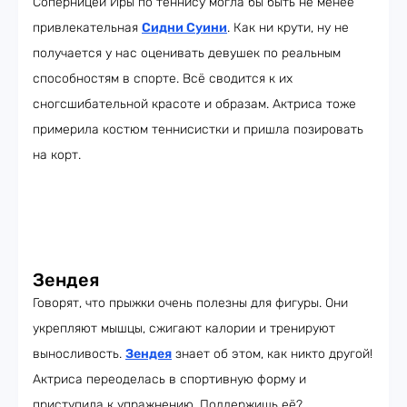
Соперницей Иры по теннису могла бы быть не менее
привлекательная
Сидни Суини
. Как ни крути, ну не
получается у нас оценивать девушек по реальным
способностям в спорте. Всё сводится к их
сногсшибательной красоте и образам. Актриса тоже
примерила костюм теннисистки и пришла позировать
на корт.
Зендея
Говорят, что прыжки очень полезны для фигуры. Они
укрепляют мышцы, сжигают калории и тренируют
выносливость.
Зендея
знает об этом, как никто другой!
Актриса переоделась в спортивную форму и
приступила к упражнению. Поддержишь её?