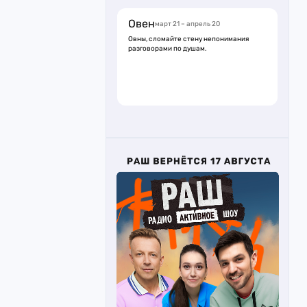
Овен
март 21 – апрель 20
Овны, сломайте стену непонимания
разговорами по душам.