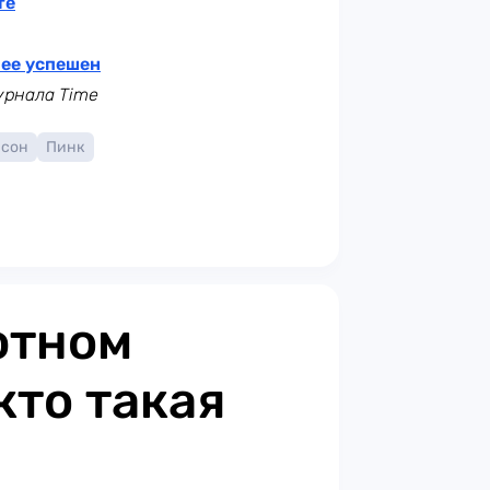
те
лее успешен
журнала Time
нсон
Пинк
ютном
кто такая