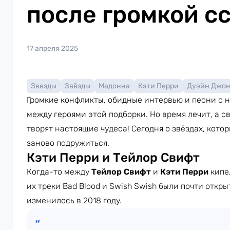
после громкой с
17 апреля 2025
Звезды
Звёзды
Мадонна
Кэти Перри
Дуэйн Джо
Громкие конфликты, обидные интервью и песни с н
между героями этой подборки. Но время лечит, а с
творят настоящие чудеса! Сегодня о звёздах, кото
заново подружиться.
Кэти Перри и Тейлор Свифт
Когда-то между
Тейлор Свифт
и
Кэти Перри
кипе
их треки Bad Blood и Swish Swish были почти откры
изменилось в 2018 году.