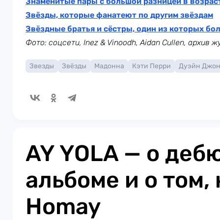
Знаменитые пары с большой разницей в возрас
Звёзды, которые фанатеют по другим звёздам
Звёздные братья и сёстры, один из которых бо
Фото: соцсети, Inez & Vinoodh, Aidan Cullen, архив 
Звезды
Звёзды
Мадонна
Кэти Перри
Дуэйн Джо
AY YOLA — о деб
альбоме и о том, 
Homay