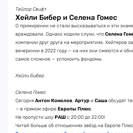
Тейлор Свифт
Хейли Бибер и Селена Гомес
О примирении не стали высказываться и эти знаме
враждовали. Однако ходили слухи, что
Селена Гом
компании друг друга на мероприятиях. Хейтеров з
вечеринки в 2022 году — на них они смеются и обн
самое сложное — успокоить фандомы.
Хейли Бибер
Селена Гомес
Сегодня
Антон Комолов
,
Артур
и
Саша
обсудят те
— в прямом эфире
Европы Плюс
.
Не пропусти шоу
РАШ
с 20:00 до 22:00!
Читай больше об отношениях звёзд на Европе Плюс