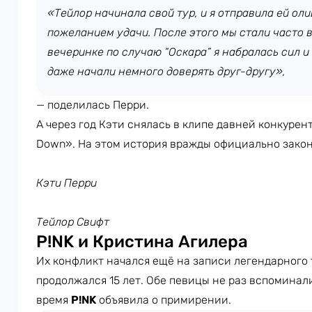
«Тейлор начинала свой тур, и я отправила ей ол
пожеланием удачи. После этого мы стали часто в
вечеринке по случаю “Оскара” я набралась сил и
даже начали немного доверять друг-другу»,
— поделилась Перри.
А через год Кэти снялась в клипе давней конкурен
Down». На этом история вражды официально закон
Кэти Перри
Тейлор Свифт
P!NK и Кристина Агилера
Их конфликт начался ещё на записи легендарного 
продолжался 15 лет. Обе певицы не раз вспоминали
время
P!NK
объявила о примирении.