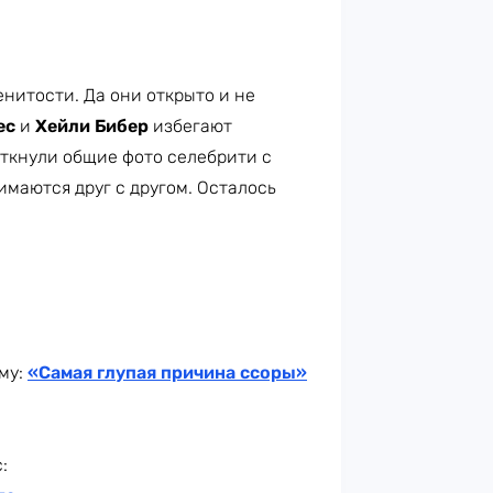
нитости. Да они открыто и не
ес
и
Хейли Бибер
избегают
аткнули общие фото селебрити с
имаются друг с другом. Осталось
му:
«Самая глупая причина ссоры»
: