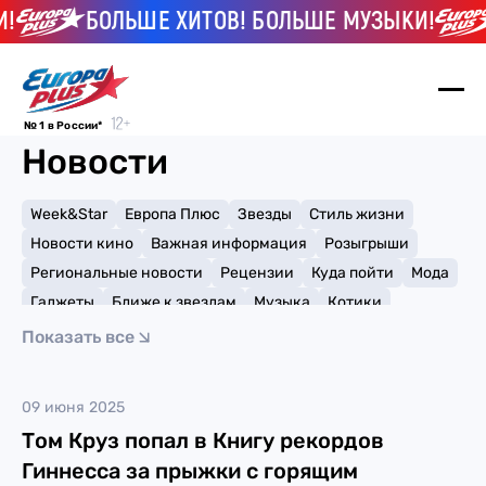
!
БОЛЬШЕ ХИТОВ! БОЛЬШЕ МУЗЫКИ!
№ 1 в России*
Новости
Week&Star
Европа Плюс
Звезды
Стиль жизни
Новости кино
Важная информация
Розыгрыши
Региональные новости
Рецензии
Куда пойти
Мода
Гаджеты
Ближе к звездам
Музыка
Котики
Мемы и тренды
Факты и списки
Премии
Показать все
Путешествия
Рейтинги
Игры
рекорды
09 июня 2025
Том Круз попал в Книгу рекордов
Гиннесса за прыжки с горящим