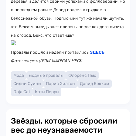
деревья и делится своими успехами с фолловерами. Но
в последнем ролике Дэвид подсел к грядкам в
белоснежной обуви. Подписчики тут же начали шутить,
что Бекхэм выкидывает слипоны после каждого визита
на огород. Бекс, что ответишь?
Провалы прошлой недели притаились
ЗДЕСЬ
.
Фото: соцсети/ERIK MADIGAN HECK
Мода
модные провалы
Флоренс Пью
Сидни Суини
Пэрис Хилтон
Дэвид Бекхэм
Doja Cat
Кэти Перри
Звёзды, которые сбросили
вес до неузнаваемости