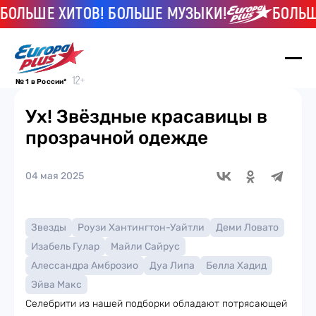
ЬШЕ ХИТОВ! БОЛЬШЕ МУЗЫКИ!
БОЛЬШЕ Х
№ 1 в России*
Ух! Звёздные красавицы в
прозрачной одежде
04 мая 2025
Звезды
Роузи Хантингтон-Уайтли
Деми Ловато
Изабель Гулар
Майли Сайрус
Алессандра Амброзио
Дуа Липа
Белла Хадид
Эйва Макс
Селебрити из нашей подборки обладают потрясающей