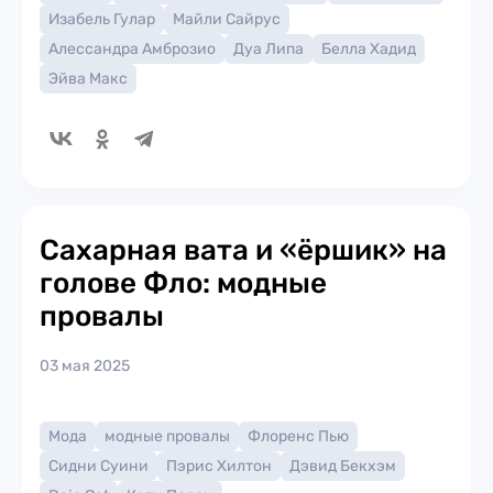
Изабель Гулар
Майли Сайрус
Алессандра Амброзио
Дуа Липа
Белла Хадид
Эйва Макс
Сахарная вата и «ёршик» на
голове Фло: модные
провалы
03 мая 2025
Мода
модные провалы
Флоренс Пью
Сидни Суини
Пэрис Хилтон
Дэвид Бекхэм