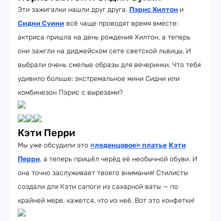
Эти зажигалки нашли друг друга.
Пэрис Хилтон
и
Сидни Суини
всё чаще проводят время вместе:
актриса пришла на день рождения Хилтон, а теперь
они зажгли на диджейском сете светской львицы. И
выбрали очень смелые образы для вечеринки. Что тебя
удивило больше: экстремальное мини Сидни или
комбинезон Пэрис с вырезами?
Кэти Перри
Мы уже обсудили это
«леденцовое» платье
Кэти
Перри
, а теперь пришёл черёд её необычной обуви. И
она точно заслуживает твоего внимания! Стилисты
создали для Кэти сапоги из сахарной ваты — по
крайней мере, кажется, что из неё. Вот это конфетки!