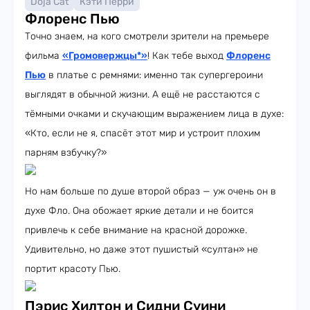
Doja Cat
Кэти Перри
Флоренс Пью
Точно знаем, на кого смотрели зрители на премьере
фильма
«Громовержцы*»
! Как тебе выход
Флоренс
Пью
в платье с ремнями: именно так супергероини
выглядят в обычной жизни. А ещё не расстаются с
тёмными очками и скучающим выражением лица в духе:
«Кто, если не я, спасёт этот мир и устроит плохим
парням взбучку?»
Но нам больше по душе второй образ — уж очень он в
духе Фло. Она обожает яркие детали и не боится
привлечь к себе внимание на красной дорожке.
Удивительно, но даже этот пушистый «султан» не
портит красоту Пью.
Пэрис Хилтон и Сидни Суини