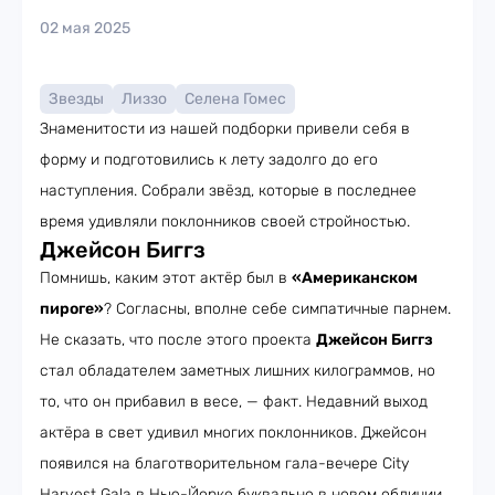
02 мая 2025
Звезды
Лиззо
Селена Гомес
Знаменитости из нашей подборки привели себя в
форму и подготовились к лету задолго до его
наступления. Собрали звёзд, которые в последнее
время удивляли поклонников своей стройностью.
Джейсон Биггз
Помнишь, каким этот актёр был в
«Американском
пироге»
? Согласны, вполне себе симпатичные парнем.
Не сказать, что после этого проекта
Джейсон Биггз
стал обладателем заметных лишних килограммов, но
то, что он прибавил в весе, — факт. Недавний выход
актёра в свет удивил многих поклонников. Джейсон
появился на благотворительном гала-вечере City
Harvest Gala в Нью-Йорке буквально в новом обличии.