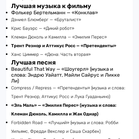
Лучшая музыка к фильму
Фолькер Бертельманн — «Конклав»
Дэниел Блюмберг — «Бруталист»
Крис Бауэрс — «Дикий робот»
Клеман Дюколь и Камилла — «Эмилия Перес»
Трент Резнор и Аттикус Росс — «Претенденты»
Ханс Циммер — «Дюна: Часть вторая»
Лучшая песня
Beautiful That Way — «Шоугерл» (музыка и
слова: Эндрю Уайатт, Майли Сайрус и Ликке
Ли)
Compress / Repress — «Претенденты» (музыка и слова:
Трент Резнор, Аттикус Росс и Лука Гуаданьино)
«Эль Маль» — «Эмилия Перес» (музыка и слова:
Клеман Дюколь, Камилла и Жак Одиар)
Forbidden Road — «Лучший» (музыка и слова: Робби
Уильямс, Фредди Векслер и Саша Скарбек)