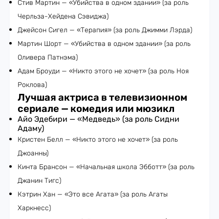
Стив Мартин — «Убийства в одном здании» (за роль
Черльза-Хейдена Сэвиджа)
Джейсон Сигел — «Терапия» (за роль Джимми Лэрда)
Мартин Шорт — «Убийства в одном здании» (за роль
Оливера Патнэма)
Адам Броуди — «Никто этого не хочет» (за роль Ноя
Роклова)
Лучшая актриса в телевизионном
сериале — комедия или мюзикл
Айо Эдебири — «Медведь» (за роль Сидни
Адаму)
Кристен Белл — «Никто этого не хочет» (за роль
Джоанны)
Кинта Брансон — «Начальная школа Эбботт» (за роль
Джанин Тигс)
Кэтрин Хан — «Это все Агата» (за роль Агаты
Харкнесс)