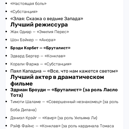
«Настоящая боль»
«Субстанция»
«Злая: Сказка о ведьме Запада»
Лучший режиссура
Жак Одиар — «Эмилия Перес»
Шон Бэйкер — «Анора»
Брэди Корбет — «Бруталист»
Эдвард Бергер — «Конклав»
Корали Фаржа — «Субстанция»
Паял Кападиа — «Все, что нам кажется светом»
Лучший актер в драматическом
фильме
Эдриан Броуди — «Бруталист» (за роль Ласло
Тота)
Тимоти Шаламе — «Совершенный незнакомец» (за роль
Боба Дилана)
Дэниэл Крэйг — «Квир» (за роль Уильяма Ли)
Рэйф Файнс — «Конклав» (за роль кардинала Томаса