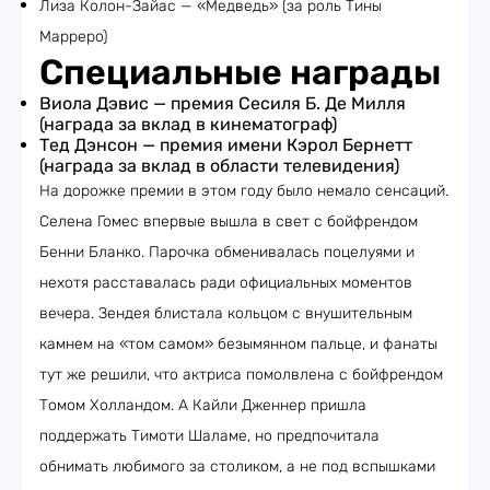
Лиза Колон-Зайас — «Медведь» (за роль Тины
Марреро)
Специальные награды
Виола Дэвис — премия Сесиля Б. Де Милля
(награда за вклад в кинематограф)
Тед Дэнсон — премия имени Кэрол Бернетт
(награда за вклад в области телевидения)
На дорожке премии в этом году было немало сенсаций.
Селена Гомес впервые вышла в свет с бойфрендом
Бенни Бланко. Парочка обменивалась поцелуями и
нехотя расставалась ради официальных моментов
вечера. Зендея блистала кольцом с внушительным
камнем на «том самом» безымянном пальце, и фанаты
тут же решили, что актриса помолвлена с бойфрендом
Томом Холландом. А Кайли Дженнер пришла
поддержать Тимоти Шаламе, но предпочитала
обнимать любимого за столиком, а не под вспышками