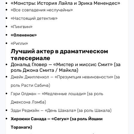
«Монстры: История Лайла и Эрика Менендес»
«Все совпадения неслучайны»
«Настоящий детектив»
«Пингвин»
«Олененок»
«Рипли»
Лучший актер в драматическом
телесериале
Дональд Гловер — «Мистер и миссис Смит» (за
роль Джона Смита / Майкла)
Джейк Джилленхол — «Презумпция невиновности» (за
роль Расти Сабича)
Гэри Олдман — «Медленные лошади» (за роль
Джексона Лэмба)
Эдди Редмэйн — «День Шакала» (за роль Шакала)
Хироюки Санада — «Сегун» (за роль Йошии
Торанаги)