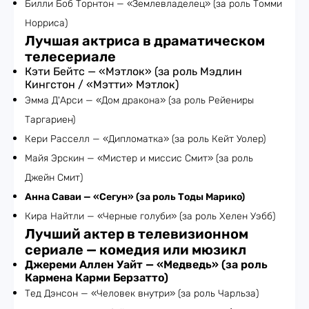
Билли Боб Торнтон — «Землевладелец» (за роль Томми
Норриса)
Лучшая актриса в драматическом
телесериале
Кэти Бейтс — «Мэтлок» (за роль Мэдлин
Кингстон / «Мэтти» Мэтлок)
Эмма Д'Арси — «Дом дракона» (за роль Рейениры
Таргариен)
Кери Расселл — «Дипломатка» (за роль Кейт Уолер)
Майя Эрскин — «Мистер и миссис Смит» (за роль
Джейн Смит)
Анна Саваи — «Сегун» (за роль Тоды Марико)
Кира Найтли — «Черные голуби» (за роль Хелен Уэбб)
Лучший актер в телевизионном
сериале — комедия или мюзикл
Джереми Аллен Уайт — «Медведь» (за роль
Кармена Карми Берзатто)
Тед Дэнсон — «Человек внутри» (за роль Чарльза)