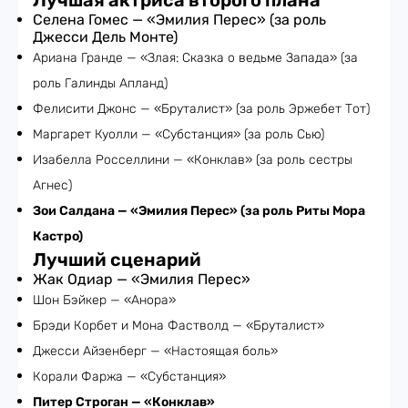
Лучшая актриса второго плана
Селена Гомес — «Эмилия Перес» (за роль
Джесси Дель Монте)
Ариана Гранде — «Злая: Сказка о ведьме Запада» (за
роль Галинды Апланд)
Фелисити Джонс — «Бруталист» (за роль Эржебет Тот)
Маргарет Куолли — «Субстанция» (за роль Сью)
Изабелла Росселлини — «Конклав» (за роль сестры
Агнес)
Зои Салдана — «Эмилия Перес» (за роль Риты Мора
Кастро)
Лучший сценарий
Жак Одиар — «Эмилия Перес»
Шон Бэйкер — «Анора»
Брэди Корбет и Мона Фастволд — «Бруталист»
Джесси Айзенберг — «Настоящая боль»
Корали Фаржа — «Субстанция»
Питер Строган — «Конклав»