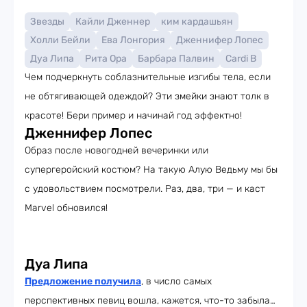
Звезды
Кайли Дженнер
ким кардашьян
Холли Бейли
Ева Лонгория
Дженнифер Лопес
Дуа Липа
Рита Ора
Барбара Палвин
Cardi B
Чем подчеркнуть соблазнительные изгибы тела, если
не обтягивающей одеждой? Эти змейки знают толк в
красоте! Бери пример и начинай год эффектно!
Дженнифер Лопес
Образ после новогодней вечеринки или
супергеройский костюм? На такую Алую Ведьму мы бы
с удовольствием посмотрели. Раз, два, три — и каст
Marvel обновился!
Дуа Липа
Предложение получила
, в число самых
перспективных певиц вошла, кажется, что-то забыла…