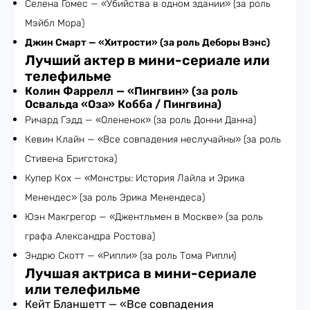
Селена Гомес — «Убийства в одном здании» (за роль
Мэйбл Мора)
Джин Смарт — «Хитрости» (за роль Деборы Вэнс)
Лучший актер в мини-сериале или
телефильме
Колин Фаррелл — «Пингвин» (за роль
Освальда «Оза» Кобба / Пингвина)
Ричард Гэдд — «Олененок» (за роль Донни Данна)
Кевин Клайн — «Все совпадения неслучайны» (за роль
Стивена Бригстока)
Купер Кох — «Монстры: История Лайла и Эрика
Менендес» (за роль Эрика Менендеса)
Юэн Макгрегор — «Джентльмен в Москве» (за роль
графа Александра Ростова)
Эндрю Скотт — «Рипли» (за роль Тома Рипли)
Лучшая актриса в мини-сериале
или телефильме
Кейт Бланшетт — «Все совпадения