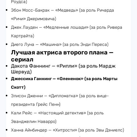
Роудса)
Эбон Мосс-Бакрак — «Медведь» (за роль Ричарда
«Ричи» Джеримовича)
Джек Лауден — «Медленные лошади» (за роль Ривера
Картрайта)
Диего Луна — «Машина» (за роль Энди Переса)
Лучшая актриса второго плана —
сериал
Дакота Фаннинг — «Рипли» (за роль Мардж
Шервуд)
Джессика Ганнинг — «Олененок» (за роль Марты
Скотт)
Элисон Дженни — «Дипломатка» (за роль вице-
президента Грейс Пенн)
Кали Рейс — «Настоящий детектив» (за роль
Эванджелин Наварро)
Ханна Айнбиндер — «Хитрости» (за роль Эвы Дэниелс)