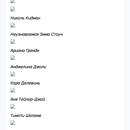
Николь Кидман
Неузнаваемая Эмма Стоун
Ариана Гранде
Анджелина Джоли
Кара Делевинь
Аня Тейлор-Джой
Тимоти Шаламе