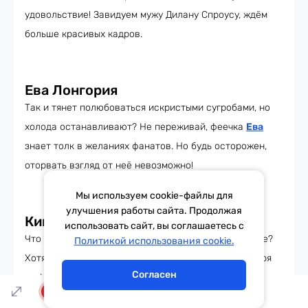
удовольствие! Завидуем мужу Дилану Спроусу, ждём
больше красивых кадров.
Ева Лонгория
Так и тянет полюбоваться искристыми сугробами, но
холода останавливают? Не переживай, феечка
Ева
знает толк в желаниях фанатов. Но будь осторожен,
оторвать взгляд от неё невозможно!
Мы используем cookie-файлы для
улучшения работы сайта. Продолжая
Ким Кардашьян
использовать сайт, вы соглашаетесь с
Тема дня
Гороскоп
Что подчеркнёт красоту, как не белоснежное платье?
Политикой использования cookie.
Хотя этой иконе стиля подойдёт любой образ. Не зря
Согласен
же Ким так работала над своей фигурой.
LIVE