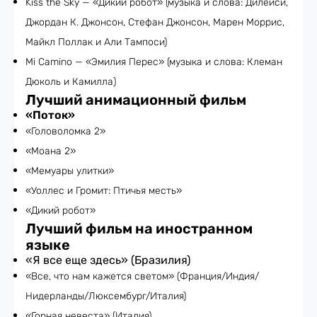
Kiss the Sky — «Дикий робот» (музыка и слова: Дилейси,
Джордан К. Джонсон, Стефан Джонсон, Марен Моррис,
Майкл Поллак и Али Тампоси)
Mi Camino — «Эмилия Перес» (музыка и слова: Клеман
Дюколь и Камилла)
Лучший анимационный фильм
«Поток»
«Головоломка 2»
«Моана 2»
«Мемуары улитки»
«Уоллес и Громит: Птичья месть»
«Дикий робот»
Лучший фильм на иностранном
языке
«Я все еще здесь» (Бразилия)
«Все, что нам кажется светом» (Франция/Индия/
Нидерланды/Люксембург/Италия)
«Горная невеста» (Италия)