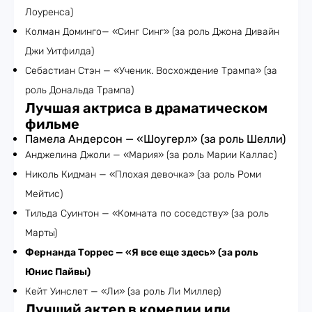
Лоуренса)
Колман Доминго— «Синг Синг» (за роль Джона Дивайн
Джи Уитфилда)
Себастиан Стэн — «Ученик. Восхождение Трампа» (за
роль Дональда Трампа)
Лучшая актриса в драматическом
фильме
Памела Андерсон — «Шоугерл» (за роль Шелли)
Анджелина Джоли — «Мария» (за роль Марии Каллас)
Николь Кидман — «Плохая девочка» (за роль Роми
Мейтис)
Тильда Суинтон — «Комната по соседству» (за роль
Марты)
Фернанда Торрес — «Я все еще здесь» (за роль
Юнис Пайвы)
Кейт Уинслет — «Ли» (за роль Ли Миллер)
Лучший актер в комедии или