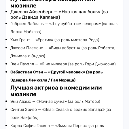
мюзикле
Джесси Айзенберг — «Настоящая боль» (за
роль Дэвида Каплана)
Гэбриел Лабелль — «Шоу субботним вечером» (за роль
Лорна Майклза)
Хью Грант — «Еретик» (за роль мистера Рида)
Джесси Племонс — «Виды доброты» (за роль Роберта,
Дэниела и Эндрю)
Глен Пауэлл — «Я не киллер» (за роль Гэри Джонсона)
Себастиан Стэн — «Другой человек» (за роль
Эдварда Лемюэля / Гая Мораца)
Лучшая актриса в комедии или
мюзикле
Эми Адамс — «Ночная сучка» (за роль Матери)
Синтия Эриво — «Злая: Сказка о ведьме Запада» (за
роль Эльфэбы)
Карла София Гаскон — «Эмилия Перес» (за роль