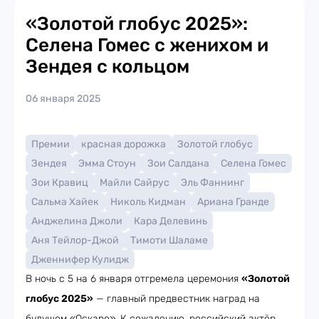
«Золотой глобус 2025»:
Селена Гомес с женихом и
Зендея с кольцом
06 января 2025
Премии
красная дорожка
Золотой глобус
Зендея
Эмма Стоун
Зои Салдана
Селена Гомес
Зои Кравиц
Майли Сайрус
Эль Фаннинг
Сальма Хайек
Николь Кидман
Ариана Гранде
Анджелина Джоли
Кара Делевинь
Аня Тейлор-Джой
Тимоти Шаламе
Дженнифер Кулидж
В ночь с 5 на 6 января отгремела церемония
«Золотой
глобус 2025»
— главный предвестник наград на
будущем «Оскаре». К сожалению, российский актёр