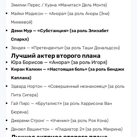
Эмилии Перес / Хуана «Манитас» Дель Монте)
Майки Мэдисон — «Анора» (за роль Аноры (Эни)
Михеевой)
Деми Мур — «Субстанция» (за роль Элизабет
Спаркл)
Зендея — «Претенденты» (за роль Таши Дональдсон)
Лучший актер второго плана
Юра Борисов — «Анора» (за роль Игоря)
Киран Калкин — «Настоящая боль» (за роль Бенджи
Каплана)
Эдвард Нортон — «Совершенный незнакомец» (за роль
Пита Сигера)
Гай Пирс — «Бруталист» (за роль Харрисона Ван
Бюрена)
Джереми Стронг — «Ученик» (за роль Роя Кона)
Дензел Вашингтон — «Гладиатор 2» (за роль Макрина)