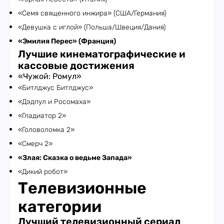
«Семя священного инжира» (США/Германия)
«Девушка с иглой» (Польша/Швеция/Дания)
«Эмилия Перес» (Франция)
Лучшие кинематографические и
кассовые достижения
«Чужой: Ромул»
«Битлджус Битлджус»
«Дэдпул и Росомаха»
«Гладиатор 2»
«Головоломка 2»
«Смерч 2»
«Злая: Сказка о ведьме Запада»
«Дикий робот»
Телевизионные
категории
Лучший телевизионный сериал