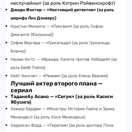
неслучайны» (за роль Кэтрин Рэйвенскрофт)
Джоди Фостер — «Настоящий детектив» (за роль
шерифа Лиз Дэнверс)
Кристин Милиоти — «Пингвин» (за роль Софии
Джиганте (Фальконе))
София Вергара — «Грисельда» (за роль Грисельды
Бланко)
Наоми Уоттс — «Вражда: Капоте против Лебедей» (за
роль Бейб Пэйли)
Кейт Уинслет — «Режим» (за роль Елены Вернем)
Лучший актер второго плана —
сериал
Таданобу Асано — «Сегун» (за роль Касиги
Ябусиге)
Хавьер Бардем — «Монстры: История Лайла и Эрика
Менендес» (за роль Хосе Менендеса)
Харрисон Форд — «Терапия» (за роль доктора Пола