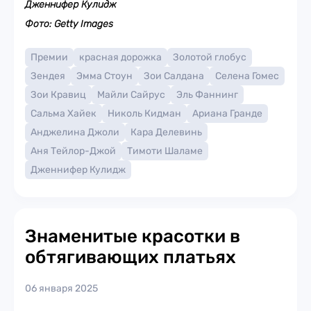
Дженнифер Кулидж
Фото: Getty Images
Премии
красная дорожка
Золотой глобус
Зендея
Эмма Стоун
Зои Салдана
Селена Гомес
Зои Кравиц
Майли Сайрус
Эль Фаннинг
Сальма Хайек
Николь Кидман
Ариана Гранде
Анджелина Джоли
Кара Делевинь
Аня Тейлор-Джой
Тимоти Шаламе
Дженнифер Кулидж
Знаменитые красотки в
обтягивающих платьях
06 января 2025