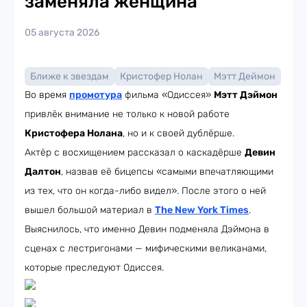
заменяла женщина
05 августа 2026
Ближе к звездам
Кристофер Нолан
Мэтт Деймон
Во время
промотура
фильма «Одиссея»
Мэтт Дэймон
привлёк внимание не только к новой работе
Кристофера Нолана
, но и к своей дублёрше.
Актёр с восхищением рассказал о каскадёрше
Девин
Далтон
, назвав её бицепсы «самыми впечатляющими
из тех, что он когда-либо видел». После этого о ней
вышел большой материал в
The New York Times
.
Выяснилось, что именно Девин подменяла Дэймона в
сценах с лестригонами — мифическими великанами,
которые преследуют Одиссея.