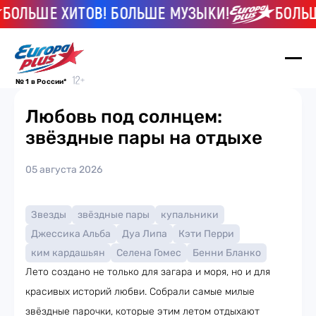
БОЛЬШЕ ХИТОВ! БОЛЬШЕ МУЗЫКИ!
БОЛЬШЕ
№ 1 в России*
Любовь под солнцем:
звёздные пары на отдыхе
05 августа 2026
Звезды
звёздные пары
купальники
Джессика Альба
Дуа Липа
Кэти Перри
ким кардашьян
Селена Гомес
Бенни Бланко
Лето создано не только для загара и моря, но и для
красивых историй любви. Собрали самые милые
звёздные парочки, которые этим летом отдыхают