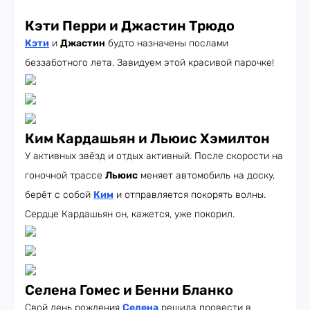
Кэти Перри и Джастин Трюдо
Кэти
и
Джастин
будто назначены послами
беззаботного лета. Завидуем этой красивой парочке!
Ким Кардашьян и Льюис Хэмилтон
У активных звёзд и отдых активный. После скорости на
гоночной трассе
Льюис
меняет автомобиль на доску,
берёт с собой
Ким
и отправляется покорять волны.
Сердце Кардашьян он, кажется, уже покорил.
Селена Гомес и Бенни Бланко
Свой день рождения
Селена
решила провести в