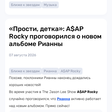
Ближе к звездам
Музыка
«Прости, детка»: A$AP
Rocky проговорился о новом
альбоме Рианны
07 августа 2026
Ближе к звездам
Рианна
A$AP Rocky
Похоже, поклонники Рианны наконец дождались
хороших новостей!
Во время участия в The Jason Lee Show
A$AP Rocky
случайно проговорился, что
Рианна
активно работает
над новым альбомом. Прямо сейчас!