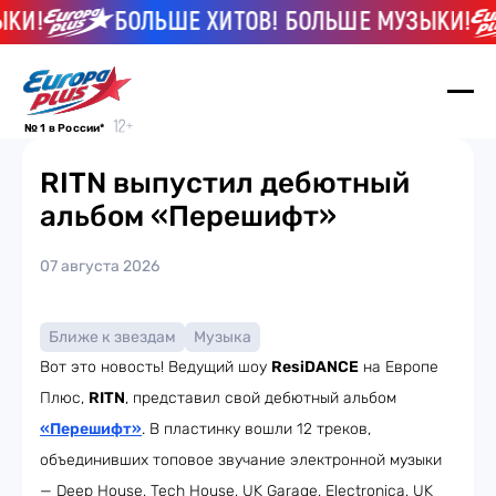
КИ!
БОЛЬШЕ ХИТОВ! БОЛЬШЕ МУЗЫКИ!
№ 1 в России*
RITN выпустил дебютный
альбом «Перешифт»
07 августа 2026
Ближе к звездам
Музыка
Вот это новость! Ведущий шоу
ResiDANCE
на Европе
Плюс,
RITN
, представил свой дебютный альбом
«Перешифт»
. В пластинку вошли 12 треков,
объединивших топовое звучание электронной музыки
— Deep House, Tech House, UK Garage, Electronica, UK