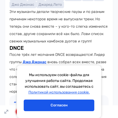
Джо Джонас
Джаред Лето
Эти музыканты делали творческие паузы и по разным
причинам некоторое время не выпускали треки. Но
теперь они снова вместе – у кого-то слегка изменился
состав, другие сохранили всё как было. Лови список
свежих музыкальных камбэков дуэтов и групп!
DNCE
После трёх лет молчания DNCE возвращаются! Лидер
группы
Джо Джонас
вновь собрал всех вместе, разве
что басист Коул Уиттл решил сконцентрироваться на
Мы используем cookie-файлы для
сольной карьере. Первым синглом после возвращения
улучшения работы сайта. Продолжая
станет Dancing Feet, записанный совместно с
использовать сайт, вы соглашаетесь с
Тема дня
Гороскоп
норвежским продюсером Kygo.
Политикой использования cookie.
Согласен
«Что DNCE всегда так хорошо делали, так это
LIVE