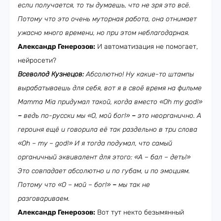
если получается, то ты думаешь, что не зря это всё.
Потому что это очень муторная работа, она отнимает
ужасно много времени, но при этом неблагодарная.
Александр Генерозов:
И автоматизация не помогает,
нейросети?
Всеволод Кузнецов:
Абсолютно! Ну какие-то штампы
вырабатываешь для себя, вот я в своё время на фильме
Mamma Mia придумал такой, когда вместо «Oh my
god
!»
–
ведь по-русски мы «О, мой бог!»
–
это неорганично. А
героиня ещё и говорила её так раздельно в три слова
«Oh –
my
–
god
!» И я тогда подумал, что самый
органичный эквивалент для этого: «А – бал – деть!»
Это совпадает абсолютно и по губам, и по эмоциям.
Потому что «О – мой – бог!»
–
мы так не
разговариваем.
Александр Генерозов:
Вот тут некто безымянный