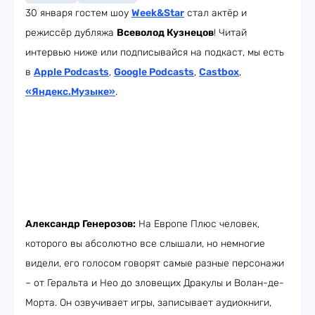
30 января гостем шоу
Week
&Star
стал актёр и
режиссёр дубляжа
Всеволод Кузнецов
! Читай
интервью ниже или подписывайся на подкаст, мы есть
в
Apple Podcasts
,
Google Podcasts
,
Castbox
,
«Яндекс.Музыке»
.
Александр Генерозов:
На Европе Плюс человек,
которого вы абсолютно все слышали, но немногие
видели, его голосом говорят самые разные персонажи
– от Геральта и Нео до зловещих Дракулы и Волан-де-
Морта. Он озвучивает игры, записывает аудиокниги,