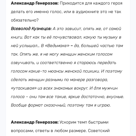
Александр Генерозов:
Приходится для каждого героя
делать его именно голос, или в аудиокниге это не так
обязательно?
Всеволод Кузнецов:
А это зависит, опять же, от самой
книги. Вот как ты её почувствовал, какую ты музыку в
ней услышал… В «Ведьмаке»
–
да, большей частью там
так. Опять же, я не могу женщин женским голосом
озвучивать, и соответственно я стараюсь передать
голосом какие-то нюансы женской психики. И поэтому
сделать женщин разными по манере разговора,
«утаскивая» из всех знакомых вокруг. И для мужчин
голоса – они там все такие, яркие достаточно, вкусные.
Вообще формат сказочный, поэтому там я играю.
Александр Генерозов:
Ускорим темп быстрыми
вопросами, ответы в любом размере. Советский