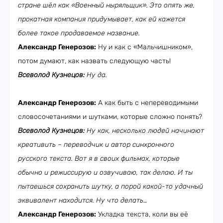
стране шёл как «Военный ныряльщик». Это опять же,
прокатная компания придумывает, как ей кажется
более такое продаваемое название.
Александр Генерозов:
Ну и как с «Мальчишником»,
потом думают, как назвать следующую часть!
Всеволод Кузнецов:
Ну да.
Александр Генерозов:
А как быть с непереводимыми
словосочетаниями и шутками, которые сложно понять?
Всеволод Кузнецов:
Ну как, несколько людей начинают
креативить – переводчик и автор синхронного
русского текста. Вот я в своих фильмах, которые
обычно и режиссирую и озвучиваю, так делаю. И ты
пытаешься сохранить шутку, а порой какой-то удачный
эквивалент находится. Ну что делать…
Александр Генерозов:
Укладка текста, коли вы её