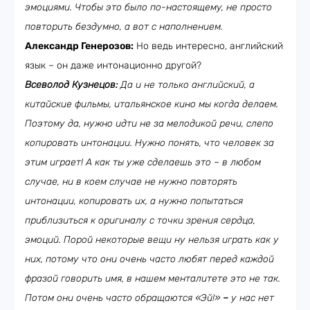
эмоциями. Чтобы это было по-настоящему, не просто
повторить бездумно, а вот с наполнением.
Александр Генерозов:
Но ведь интересно, английский
язык – он даже интонационно другой?
Всеволод Кузнецов:
Да и не только английский, а
китайские фильмы, итальянское кино мы когда делаем.
Поэтому да, нужно идти не за мелодикой речи, слепо
копировать интонации. Нужно понять,
что человек за
этим играет! А как ты уже сделаешь это – в любом
случае, ни в коем случае не нужно повторять
интонации, копировать их, а нужно попытаться
приблизиться к оригиналу с точки зрения сердца,
эмоций. Порой некоторые вещи
ну нельзя играть как у
них, потому что они очень часто любят перед каждой
фразой говорить имя, в нашем менталитете это не так.
Потом они очень часто обращаются «Эй!»
–
у нас нет