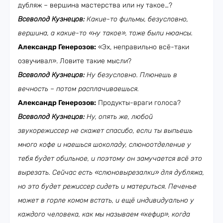
дубляж – вершина мастерства или ну такое…?
Всеволод Кузнецов:
Какие-то фильмы, безусловно,
вершина, а какие-то «ну такое», тоже были нюансы.
Александр Генерозов:
«Эх, неправильно всё-таки
озвучивал». Ловите такие мысли?
Всеволод Кузнецов:
Ну безусловно. Плюнешь в
вечность – потом расплачиваешься.
Александр Генерозов:
Продукты-враги голоса?
Всеволод Кузнецов:
Ну, опять же, любой
звукорежиссер не скажет спасибо, если ты выпьешь
много кофе и наешься шоколаду, слюноотделение у
тебя будет обильное, и поэтому он замучается всё это
вырезать. Сейчас есть «слюновырезалки» для дубляжа,
но это будет режиссер сидеть и материться. Печенье
может в горле комом встать, и ещё индивидуально у
каждого человека, как мы называем «кефир», когда