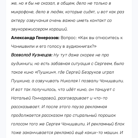
же, но я бы не сказал, в общем, дело не только в
микрофоне, дело в людях, которые сидят, и вот как раз
актеру озвучания очень важно иметь контакт со
звукорежиссером хороший.
Александр Генерозов:
Вопрос: «Как вы относитесь к
Чонишвили и его голосу в аудиокнигах?»
Всеволод Кузнецов:
Ну тут даже скорее не про
аудикниги, но есть забавная ситуация с Сергеем, было
такое кино «Пушкин», где Сергей Безруков играл
Пушкина, а озвучивать Николая I позвали Чонишвили.
И вот так получилось, что идёт кино, он танцует с
Натальей Гончаровой, разговаривает и что-то
рассказывает. И после этого пауза рекламная
продолжается рассказом про стиральный порошок
голосом того же Сергея Чонишвили. И рекламный блок
тоже заканчивается рекламой ещё каких-то машин. И