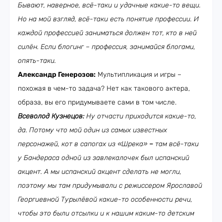
Бывают, наверное, всё-таки и удачные какие-то вещи.
Но на мой взгляд, всё-таки есть понятие профессии. И
каждой профессией заниматься должен тот, кто в ней
силён. Если блогинг – профессия, занимайся блогами,
опять-таки.
Александр Генерозов:
Мультипликация и игры –
похожая в чем-то задача? Нет как такового актера,
образа, вы его придумываете сами в том числе.
Всеволод Кузнецов:
Ну отчасти приходится какие-то,
да. Потому что мой один из самых известных
персонажей, кот в сапогах из «Шрека»
–
там всё-таки
у Бандераса одной из завлекалочек был испанский
акцент. А мы испанский акцент сделать не могли,
поэтому мы там придумывали с режиссером Ярославой
Георгиевной Турылёвой какие-то особенности речи,
чтобы это были отсылки и к нашим каким-то детским