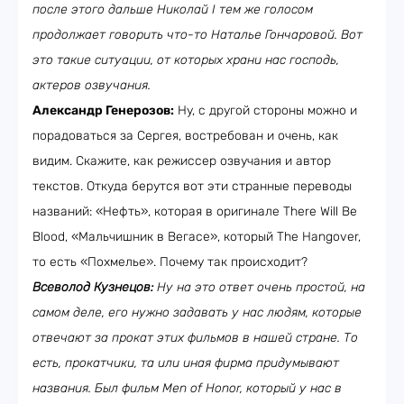
после этого дальше Николай I тем же голосом
продолжает говорить что-то Наталье Гончаровой. Вот
это такие ситуации, от которых храни нас господь,
актеров озвучания.
Александр Генерозов:
Ну, с другой стороны можно и
порадоваться за Сергея, востребован и очень, как
видим. Скажите, как режиссер озвучания и автор
текстов. Откуда берутся вот эти странные переводы
названий: «Нефть», которая в оригинале There Will Be
Blood, «Мальчишник в Вегасе», который The Hangover,
то есть «Похмелье». Почему так происходит?
Всеволод Кузнецов:
Ну на это ответ очень простой, на
самом деле, его нужно задавать у нас людям, которые
отвечают за прокат этих фильмов в нашей стране. То
есть, прокатчики, та или иная фирма придумывают
названия. Был фильм M
e
n of Honor, который у нас в