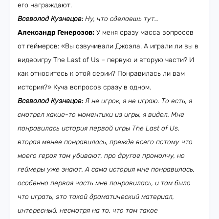
его награждают.
Всеволод Кузнецов:
Ну, что сделаешь тут…
Александр Генерозов:
У меня сразу масса вопросов
от геймеров: «Вы озвучивали Джоэла. А играли ли вы в
видеоигру The Last of Us – первую и вторую части? И
как относитесь к этой серии? Понравилась ли вам
история?» Куча вопросов сразу в одном.
Всеволод Кузнецов:
Я не игрок, я не играю. То есть, я
смотрел какие-то моментики из игры, я видел. Мне
понравилась история первой игры
The
Last of Us,
вторая менее понравилась, прежде всего потому что
моего героя там убивают, про другое промолчу, но
геймеры уже знают. А сама история мне понравилась,
особенно первая часть мне понравилась, и там было
что играть, это такой драматический материал,
интересный, несмотря на то, что там такое