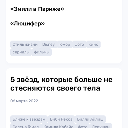
«Эмили в Париже»
«Люцифер»
Стиль жизни
Disney
юмор
фото
кино
сериалы
фильмы
5 звёзд, которые больше не
стесняются своего тела
06 марта 2022
Ближе к звездам
Биби Рекса
Билли Айлиш
Селена Гомес
Камила Кабейо
фото
Девушки