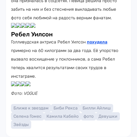
она призналась в соцсетях. Певица решила просто
забить на них и без стеснения выкладывать любые
фото себя любимой на радость верным фанатам.
Ребел Уилсон
Голливудская актриса Ребел Уилсон
похудела
примерно на 60 килограмм за два года. Её упорство
вызвало восхищение у поклонников, а сама Ребел
теперь хвалится результатами своих трудов в
инстаграме.
Фото: VOGUE
Ближе к звездам
Биби Рекса
Билли Айлиш
Селена Гомес
Камила Кабейо
фото
Девушки
Звёзды