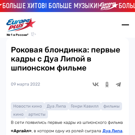
БОЛЬШЕ ХИТОВ! БОЛЬШЕ МУЗЫКИ!
БОЛЬШЕ
№ 1 в России*
Роковая блондинка: первые
кадры с Дуа Липой в
шпионском фильме
09 марта 2022
Новости кино
Дуа Липа
Генри Кавилл
фильмы
кино
артисты
В сети появились первые кадры из шпионского фильма
«Аргайл»
, в котором одну из ролей сыграла
Дуа Липа
.