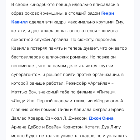
В своём кинодебюте певица идеально вписалась в
образ роковой женщины, а стоящий рядом
Генри
Кавилл
сделал эти кадры максимально крутыми. Ему,
кстати, и досталась роль главного героя – шпиона
секретной службы Аргайла. По сюжету, персонаж
Кавилла потерял память и теперь думает, что он автор
бестселлеров о шпионских романах. Но позже он
вспоминает, что на самом деле является крутым
суперагентом, и решает пойти против организации, в
которой раньше работал. Режиссёр «Аргайла» –
Мэттью Вон, знакомый тебе по фильмам «Пипец»,
«Люди Икс: Первый класс» и трилогии «Kingsman». А
главные роли помимо Липы и Кавилла сыграли Брайс
Даллас Ховард, Сэмюэл Л. Джексон,
Джон Сина
,
Ариана ДеБос и Брайан Крэнстон. Кстати, Дуа Липу
можно будет не только увидеть в кадре, но и услышать