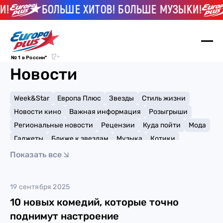
!
БОЛЬШЕ ХИТОВ! БОЛЬШЕ МУЗЫКИ!
№ 1 в России*
Новости
Week&Star
Европа Плюс
Звезды
Стиль жизни
Новости кино
Важная информация
Розыгрыши
Региональные новости
Рецензии
Куда пойти
Мода
Гаджеты
Ближе к звездам
Музыка
Котики
Мемы и тренды
Факты и списки
Премии
Показать все
Путешествия
Рейтинги
Игры
юмор
19 сентября 2025
10 новых комедий, которые точно
поднимут настроение