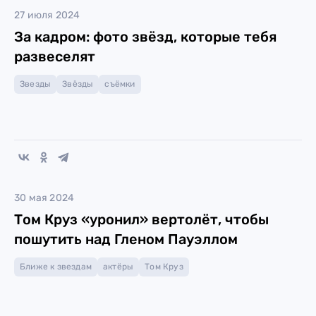
27 июля 2024
За кадром: фото звёзд, которые тебя
развеселят
Звезды
Звёзды
съёмки
30 мая 2024
Том Круз «уронил» вертолёт, чтобы
пошутить над Гленом Пауэллом
Ближе к звездам
актёры
Том Круз