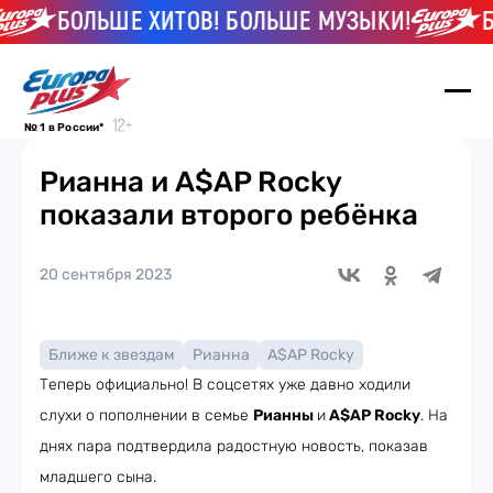
БОЛЬШЕ ХИТОВ! БОЛЬШЕ МУЗЫКИ!
БОЛ
№ 1 в России*
Рианна и A$AP Rocky
показали второго ребёнка
20 сентября 2023
Ближе к звездам
Рианна
A$AP Rocky
Теперь официально! В соцсетях уже давно ходили
слухи о пополнении в семье
Рианны
и
A$AP Rocky
. На
днях пара подтвердила радостную новость, показав
младшего сына.