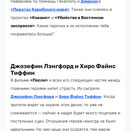
Наверняка ты помнишь Пенелопу и
Джонни
в
«Пиратах Карибского моря»
. Также они снялись в
проектах
«Кокаин»
и
«Убийство в Восточном
экспрессе»
. Какая парочка в их исполнении тебе
понравилась больше?
Джозефин Лэнгфорд и Хиро Файнс
Тиффин
В фильме
«После»
и всех его следующих частях между
главными героями кипит страсть. Их сыграли
Джозефин Лэнгфорд
и
Хиро Файнс Тиффин
. Когда
зрители видят на экране этих двоих, то уже не
сомневаются — сейчас в кадре будет много поцелуев и
постельных сцен. Отношения героев никогда не были
идеальными. Но чем чаще они ссорятся, тем жарче