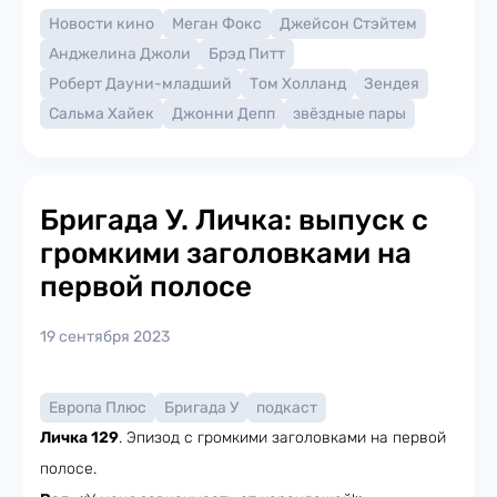
Новости кино
Меган Фокс
Джейсон Стэйтем
Анджелина Джоли
Брэд Питт
Роберт Дауни-младший
Том Холланд
Зендея
Сальма Хайек
Джонни Депп
звёздные пары
Бригада У. Личка: выпуск с
громкими заголовками на
первой полосе
19 сентября 2023
Европа Плюс
Бригада У
подкаст
Личка 129
. Эпизод с громкими заголовками на первой
полосе.