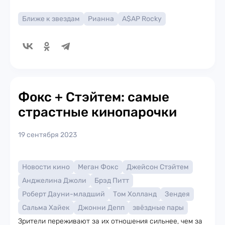
Ближе к звездам
Рианна
A$AP Rocky
Фокс + Стэйтем: самые
страстные кинопарочки
19 сентября 2023
Новости кино
Меган Фокс
Джейсон Стэйтем
Анджелина Джоли
Брэд Питт
Роберт Дауни-младший
Том Холланд
Зендея
Сальма Хайек
Джонни Депп
звёздные пары
Зрители переживают за их отношения сильнее, чем за