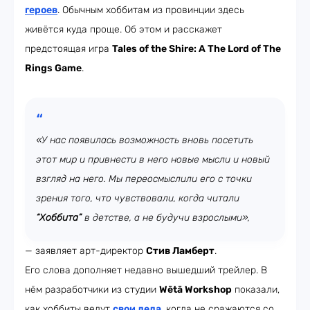
героев
. Обычным хоббитам из провинции здесь
живётся куда проще. Об этом и расскажет
предстоящая игра
Tales of the Shire: A The Lord of The
Rings Game
.
«У нас появилась возможность вновь посетить
этот мир и привнести в него новые мысли и новый
взгляд на него. Мы переосмыслили его с точки
зрения того, что чувствовали, когда читали
“Хоббита”
в детстве, а не будучи взрослыми»,
— заявляет арт-директор
Стив Ламберт
.
Его слова дополняет недавно вышедший трейлер. В
нём разработчики из студии
Wētā Workshop
показали,
как хоббиты ведут
свои дела
, когда не сражаются со