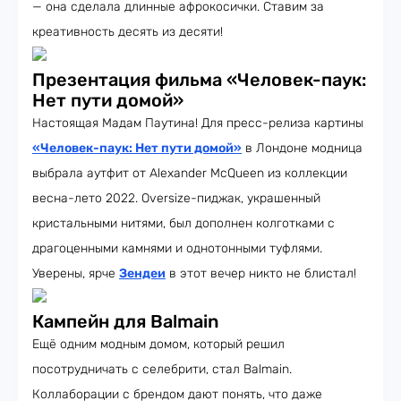
— она сделала длинные афрокосички. Ставим за
креативность десять из десяти!
Презентация фильма «Человек-паук:
Нет пути домой»
Настоящая Мадам Паутина! Для пресс-релиза картины
«Человек-паук: Нет пути домой»
в Лондоне модница
выбрала аутфит от Alexander McQueen из коллекции
весна-лето 2022. Oversize-пиджак, украшенный
кристальными нитями, был дополнен колготками с
драгоценными камнями и однотонными туфлями.
Уверены, ярче
Зендеи
в этот вечер никто не блистал!
Кампейн для Balmain
Ещё одним модным домом, который решил
посотрудничать с селебрити, стал Balmain.
Коллаборации с брендом дают понять, что даже