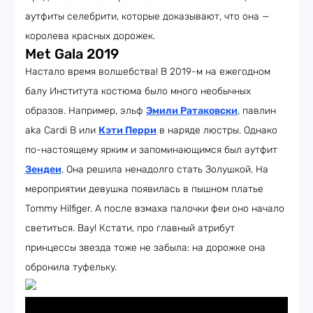
аутфиты селебрити, которые доказывают, что она —
королева красных дорожек.
Met Gala 2019
Настало время волшебства! В 2019-м на ежегодном
балу Института костюма было много необычных
образов. Например, эльф
Эмили Ратаковски
, павлин
aka Cardi B или
Кэти Перри
в наряде люстры. Однако
по-настоящему ярким и запоминающимся был аутфит
Зендеи
. Она решила ненадолго стать Золушкой. На
мероприятии девушка появилась в пышном платье
Tommy Hilfiger. А после взмаха палочки феи оно начало
светиться. Вау! Кстати, про главный атрибут
принцессы звезда тоже не забыла: на дорожке она
обронила туфельку.