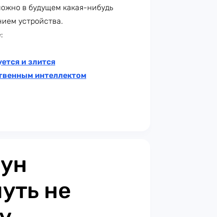
можно в будущем какая-нибудь
нием устройства.
:
уется и злится
ственным интеллектом
аун
чуть не
у