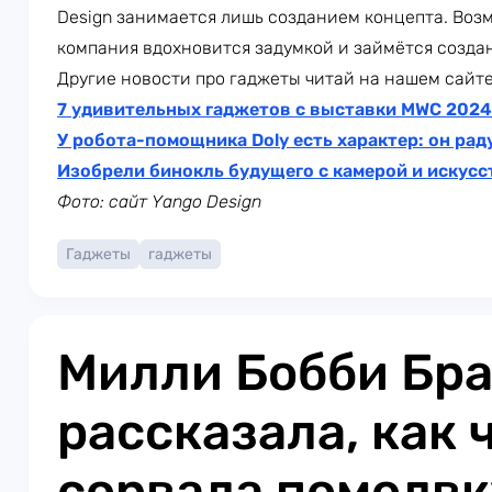
Design занимается лишь созданием концепта. Воз
компания вдохновится задумкой и займётся созда
Другие новости про гаджеты читай на нашем сайте
7 удивительных гаджетов с выставки MWC 2024
У робота-помощника Doly есть характер: он рад
Изобрели бинокль будущего с камерой и искус
Фото: сайт Yango Design
Гаджеты
гаджеты
Милли Бобби Бр
рассказала, как 
сорвала помолвк