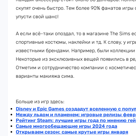
скупят очень быстро. Тем более 90% фанатов игры 
упусти свой шанс!
А если всё-таки опоздал, то в магазине The Sims е
спортивные костюмы, наклейки и тд. К слову, у иг
известными брендами. Например, были коллекции с
Некоторые из эксклюзивных вещей появились в ре
Отметим и сотрудничество компании с косметичес
варианты макияжа сима.
Больше из игр здесь:
Disney и Epic Games создадут вселенную с поп
Между льдом и пламенем: игровые релизы февр
Рейтинг Steam: лучшие игры года по мнению ге
Самые многообещающие игры 2024 года
Открываем сезон: самые крутые игры января