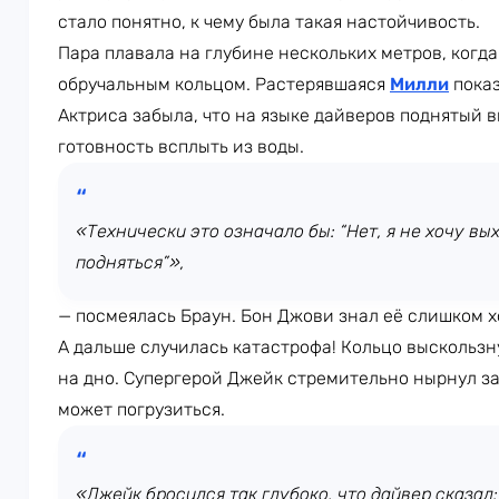
стало понятно, к чему была такая настойчивость.
Пара плавала на глубине нескольких метров, когд
обручальным кольцом. Растерявшаяся
Милли
пока
Актриса забыла, что на языке дайверов поднятый 
готовность всплыть из воды.
«Технически это означало бы: “Нет, я не хочу вых
подняться”»,
— посмеялась Браун. Бон Джови знал её слишком хо
А дальше случилась катастрофа! Кольцо выскользн
на дно. Супергерой Джейк стремительно нырнул за 
может погрузиться.
«Джейк бросился так глубоко, что дайвер сказал: