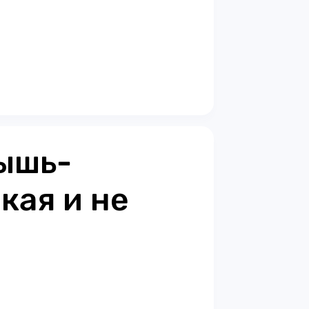
ышь-
кая и не