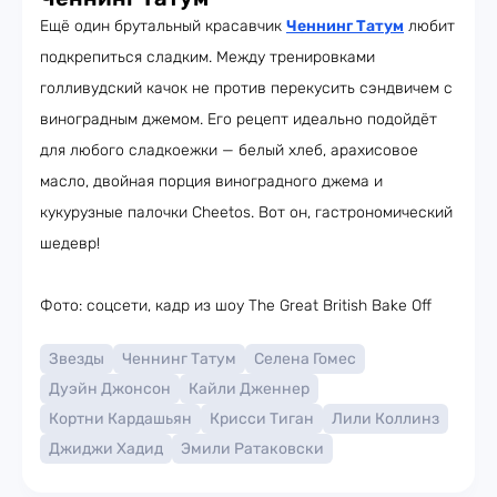
Ещё один брутальный красавчик
Ченнинг Татум
любит
подкрепиться сладким. Между тренировками
голливудский качок не против перекусить сэндвичем с
виноградным джемом. Его рецепт идеально подойдёт
для любого сладкоежки — белый хлеб, арахисовое
масло, двойная порция виноградного джема и
кукурузные палочки Cheetos. Вот он, гастрономический
шедевр!
Фото: соцсети, кадр из шоу The Great British Bake Off
Звезды
Ченнинг Татум
Селена Гомес
Дуэйн Джонсон
Кайли Дженнер
Кортни Кардашьян
Крисси Тиган
Лили Коллинз
Джиджи Хадид
Эмили Ратаковски