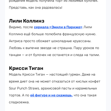
рождения модель получила торт из любимых булочек.
Представь, как она радовалась!
Лили Коллинз
Видимо, после
сериала «Эмили в Париже»
Лили
Коллинз ещё больше полюбила французскую кухню.
Актриса просто обожает шоколадные круассаны.
Любовь к выпечке звезде не страшна. Пару уроков по
танцам — и от булочек не останется и следа на талии.
Крисси Тиган
Модель Крисси Тиган — настоящий гурман. Даже на
время диет она не может отказаться от кислых конфет
Sour Punch Straws, арахисовой пасты и карамельных
тортов. А по
её фигуре и не скажешь
,
что она такая
сладкоежка.