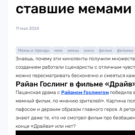
ставшие мемами
11 мая 2024
Мемы и тренды
мем
мемы
кино
фильм
фильмы
Знаешь, почему эти киноленты получили множество
созданием работали сценаристы с отличным чувс
можно пересматривать бесконечно и смеяться кажд
Райан Гослинг в фильме «Драйв
Пацанская драма с
Райаном Гослингом
победила 
мемный фильм, по мнению зрителей». Картина по
пафосом и дерзким образом главного героя. А ретр
знают даже те, кто не смотрел фильм про безбашен
конце «Драйва» или нет?