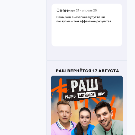
Овен
март 21 – апрель 20
Овны, чем внезапнее будут ваши
поступки — тем эффектнее результат.