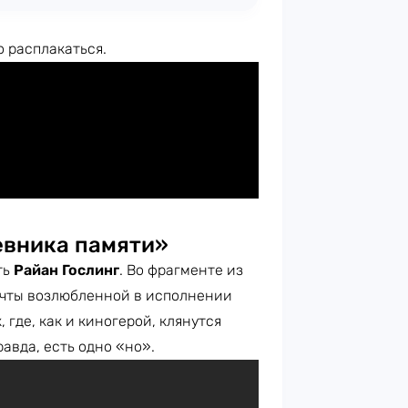
о расплакаться.
евника памяти»
ть
Райан Гослинг
. Во фрагменте из
чты возлюбленной в исполнении
 где, как и киногерой, клянутся
авда, есть одно «но».