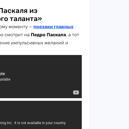
Паскаля из
го таланта»
ному моменту —
поездки главных
о смотрит на
Педро Паскаля
, а тот
вение импульсивных желаний и