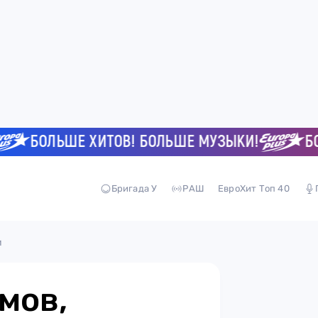
БОЛЬШЕ ХИТОВ! БОЛЬШЕ МУЗЫКИ!
БОЛЬШ
Бригада У
РАШ
ЕвроХит Топ 40
и
мов,