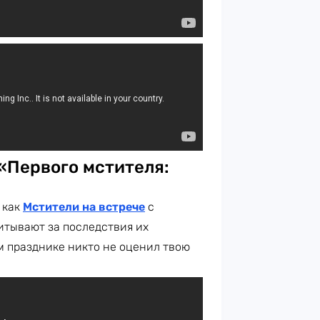
«Первого мстителя:
 как
Мстители на встрече
с
итывают за последствия их
м празднике никто не оценил твою