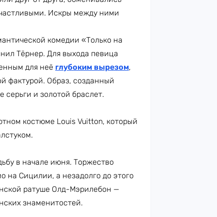
частливыми. Искры между ними
антической комедии «Только на
лнил Тёрнер. Для выхода певица
менным для неё
глубоким вырезом
,
й фактурой. Образ, созданный
 серьги и золотой браслет.
тном костюме Louis Vuitton, который
алстуком.
ьбу в начале июня. Торжество
о на Сицилии, а незадолго до этого
нской ратуше Олд-Мэрилебон —
анских знаменитостей.