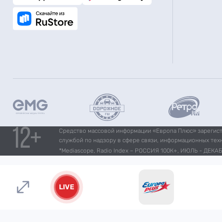
Средство массовой информации «Европа Плюс» зарегистр
службой по надзору в сфере связи, информационных тех
*Mediascope, Radio Index – РОССИЯ 100К+, ИЮЛЬ - ДЕКАБР
LIVE