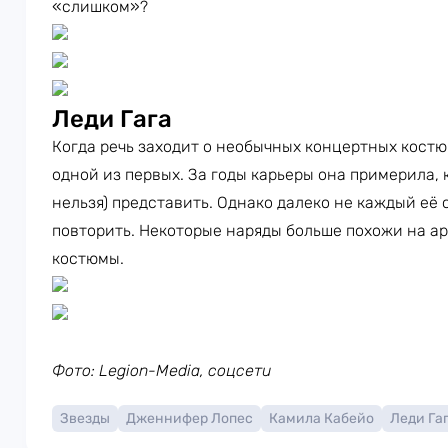
«слишком»?
Леди Гага
Когда речь заходит о необычных концертных кост
одной из первых. За годы карьеры она примерила, к
нельзя) представить. Однако далеко не каждый её
повторить. Некоторые наряды больше похожи на а
костюмы.
Фото: Legion-Media, соцсети
Звезды
Дженнифер Лопес
Камила Кабейо
Леди Га