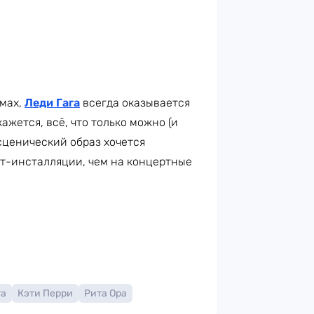
юмах,
Леди Гага
всегда оказывается
ажется, всё, что только можно (и
 сценический образ хочется
рт-инсталляции, чем на концертные
га
Кэти Перри
Рита Ора