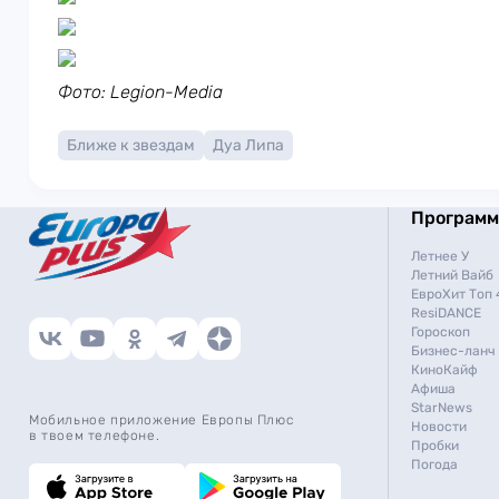
Фото: Legion-Media
Ближе к звездам
Дуа Липа
Програм
Летнее У
Летний Вайб
ЕвроХит Топ 
ResiDANCE
Гороскоп
Бизнес-ланч
КиноКайф
Афиша
StarNews
Мобильное приложение Европы Плюс
Новости
в твоем телефоне.
Пробки
Погода