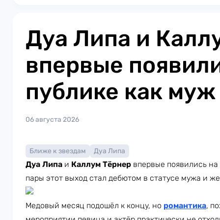
Дуа Липа и Калл
впервые появили
публике как муж
06 августа 2026
Ближе к звездам
Дуа Липа
Дуа Липа
и
Каллум Тёрнер
впервые появились на 
пары этот выход стал дебютом в статусе мужа и ж
Медовый месяц подошёл к концу, но
романтика
, п
мероприятии певица и актёр практически не отход