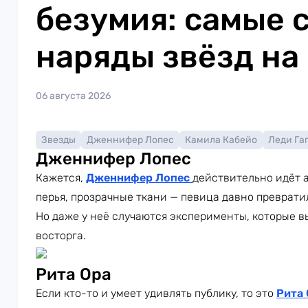
безумия: самые 
наряды звёзд на
06 августа 2026
Звезды
Дженнифер Лопес
Камила Кабейо
Леди Га
Дженнифер Лопес
Кажется,
Дженнифер Лопес
действительно идёт а
перья, прозрачные ткани — певица давно преврати
Но даже у неё случаются эксперименты, которые в
восторга.
Рита Ора
Если кто-то и умеет удивлять публику, то это
Рита 