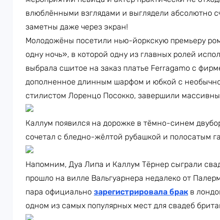
влюблёнными взглядами и выглядели абсолютно с
заметны даже через экран!
Молодожёны посетили нью-йоркскую премьеру ром
одну ночь», в которой одну из главных ролей испо
выбрала сшитое на заказ платье Ferragamo с фир
дополненное длинным шарфом и юбкой с необычно
стилистом Лоренцо Посокко, завершили массивные
Каллум появился на дорожке в тёмно-синем двубор
сочетал с бледно-жёлтой рубашкой и полосатым г
Напомним, Дуа Липа и Каллум Тёрнер сыграли свад
прошло на вилле Вальгуарнера недалеко от Палерм
пара официально
зарегистрировала брак
в лондо
одном из самых популярных мест для свадеб брит