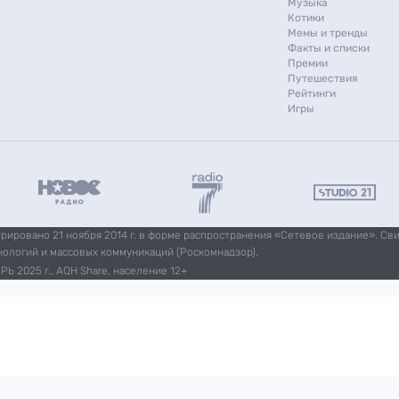
Музыка
Котики
Мемы и тренды
Факты и списки
Премии
Путешествия
Рейтинги
Игры
ировано 21 ноября 2014 г. в форме распространения «Сетевое издание». Св
нологий и массовых коммуникаций (Роскомнадзор).
Ь 2025 г., AQH Share, население 12+