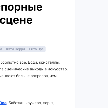
спорные
 сцене
га
Кэти Перри
Рита Ора
бсолютно всё. Боди, кристаллы,
ла сценические выходы в искусство.
ызывают больше вопросов, чем
Ора
. Блёстки, кружево, перья,