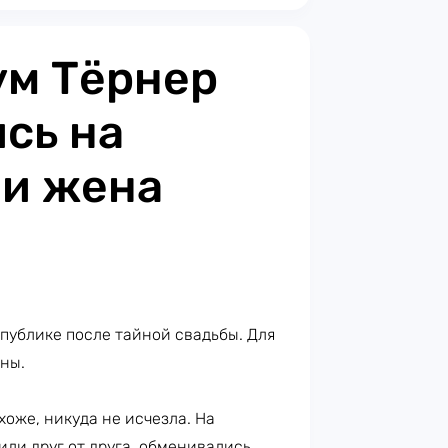
ум Тёрнер
сь на
 и жена
публике после тайной свадьбы. Для
ены.
охоже, никуда не исчезла. На
или друг от друга, обменивались