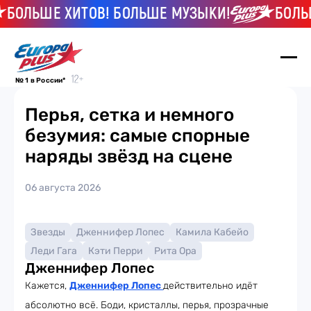
БОЛЬШЕ ХИТОВ! БОЛЬШЕ МУЗЫКИ!
БОЛЬШ
№ 1 в России*
Перья, сетка и немного
безумия: самые спорные
наряды звёзд на сцене
06 августа 2026
Звезды
Дженнифер Лопес
Камила Кабейо
Леди Гага
Кэти Перри
Рита Ора
Дженнифер Лопес
Кажется,
Дженнифер Лопес
действительно идёт
абсолютно всё. Боди, кристаллы, перья, прозрачные