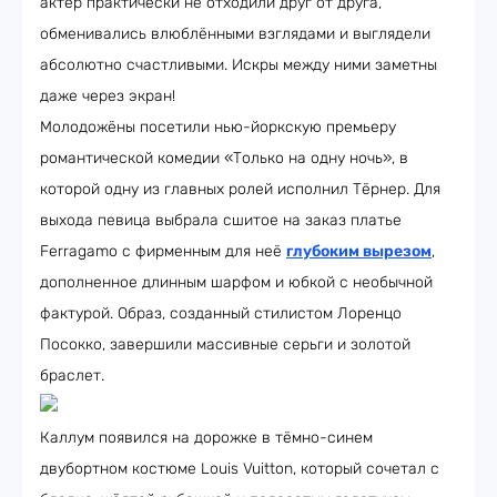
актёр практически не отходили друг от друга,
обменивались влюблёнными взглядами и выглядели
абсолютно счастливыми. Искры между ними заметны
даже через экран!
Молодожёны посетили нью-йоркскую премьеру
романтической комедии «Только на одну ночь», в
которой одну из главных ролей исполнил Тёрнер. Для
выхода певица выбрала сшитое на заказ платье
Ferragamo с фирменным для неё
глубоким вырезом
,
дополненное длинным шарфом и юбкой с необычной
фактурой. Образ, созданный стилистом Лоренцо
Посокко, завершили массивные серьги и золотой
браслет.
Каллум появился на дорожке в тёмно-синем
двубортном костюме Louis Vuitton, который сочетал с