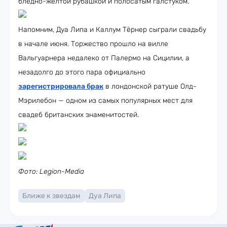
бледно-жёлтой рубашкой и полосатым галстуком.
Напомним, Дуа Липа и Каллум Тёрнер сыграли свадьбу
в начале июня. Торжество прошло на вилле
Вальгуарнера недалеко от Палермо на Сицилии, а
незадолго до этого пара официально
зарегистрировала брак
в лондонской ратуше Олд-
Мэрилебон — одном из самых популярных мест для
свадеб британских знаменитостей.
Фото: Legion-Media
Ближе к звездам
Дуа Липа