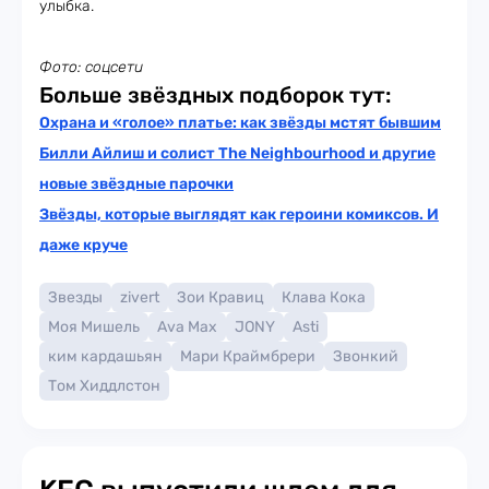
улыбка.
Фото: соцсети
Больше звёздных подборок тут:
Охрана и «голое» платье: как звёзды мстят бывшим
Билли Айлиш и солист The Neighbourhood и другие
новые звёздные парочки
Звёзды, которые выглядят как героини комиксов. И
даже круче
Звезды
zivert
Зои Кравиц
Клава Кока
Моя Мишель
Ava Max
JONY
Asti
ким кардашьян
Мари Краймбрери
Звонкий
Том Хиддлстон