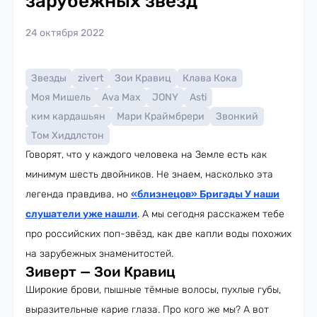
зарубежных звёзд
24 октября 2022
Звезды
zivert
Зои Кравиц
Клава Кока
Моя Мишель
Ava Max
JONY
Asti
ким кардашьян
Мари Краймбрери
Звонкий
Том Хиддлстон
Говорят, что у каждого человека на Земле есть как
минимум шесть двойников. Не знаем, насколько эта
легенда правдива, но
«близнецов» Бригады У наши
слушатели уже нашли
. А мы сегодня расскажем тебе
про российских поп-звёзд, как две капли воды похожих
на зарубежных знаменитостей.
Зиверт — Зои Кравиц
Широкие брови, пышные тёмные волосы, пухлые губы,
выразительные карие глаза. Про кого же мы? А вот