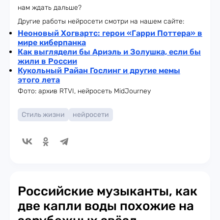
нам ждать дальше?
Другие работы нейросети смотри на нашем сайте:
Неоновый Хогвартс: герои
«Гарри Поттера» в
мире киберпанка
Как выглядели бы Ариэль и Золушка, если бы
жили в России
Кукольный Райан Гослинг и другие мемы
этого лета
Фото: архив RTVI, нейросеть MidJourney
Стиль жизни
нейросети
Российские музыканты, как
две капли воды похожие на