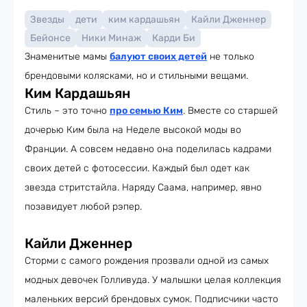
Звезды
дети
ким кардашьян
Кайли Дженнер
Бейонсе
Ники Минаж
Карди Би
Знаменитые мамы
балуют своих детей
не только
брендовыми колясками, но и стильными вещами.
Ким Кардашьян
Стиль – это точно
про семью Ким
. Вместе со старшей
дочерью Ким была на Неделе высокой моды во
Франции. А совсем недавно она поделилась кадрами
своих детей с фотосессии. Каждый был одет как
звезда стритстайла. Наряду Саама, например, явно
позавидует любой рэпер.
Кайли Дженнер
Сторми с самого рождения прозвали одной из самых
модных девочек Голливуда. У малышки целая коллекция
маленьких версий брендовых сумок. Подписчики часто