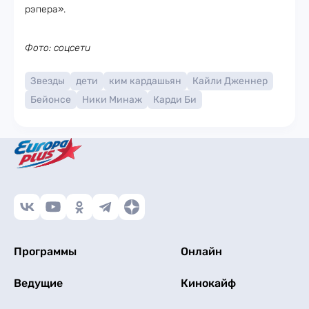
рэпера».
Фото: соцсети
Звезды
дети
ким кардашьян
Кайли Дженнер
Бейонсе
Ники Минаж
Карди Би
Программы
Онлайн
Ведущие
Кинокайф