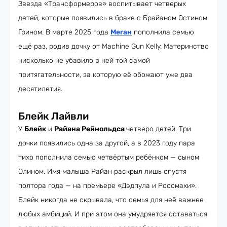
Звезда «Трансформеров» воспитывает четверых
детей, которые появились в браке с Брайаном Остином
Грином. В марте 2025 года
Меган
пополнила семью
ещё раз, родив дочку от Machine Gun Kelly. Материнство
нисколько не убавило в ней той самой
притягательности, за которую её обожают уже два
десятилетия.
Блейк Лайвли
У
Блейк
и
Райана Рейнольдса
четверо детей. Три
дочки появились одна за другой, а в 2023 году пара
тихо пополнила семью четвёртым ребёнком — сыном
Олином. Имя малыша Райан раскрыл лишь спустя
полтора года — на премьере «Дэдпула и Росомахи».
Блейк никогда не скрывала, что семья для неё важнее
любых амбиций. И при этом она умудряется оставаться