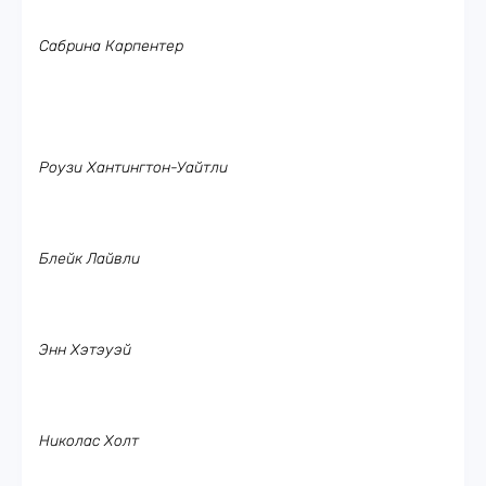
Сабрина Карпентер
Роузи Хантингтон-Уайтли
Блейк Лайвли
Энн Хэтэуэй
Николас Холт