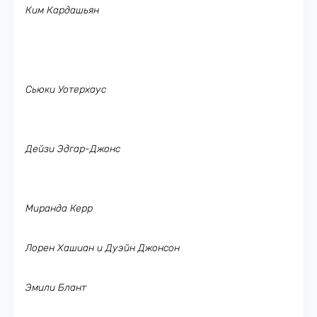
Ким Кардашьян
Сьюки Уотерхаус
Дейзи Эдгар-Джонс
Миранда Керр
Лорен Хашиан и Дуэйн Джонсон
Эмили Блант