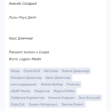
Аманда Сайфред
Лили-Роуз Депп
Крис Дженнер
Расселл Уилсон и Сиара
Фото: Legion-Media
Мода
Charli XCX
Met Gala
Кайли Дженнер
Кендалл Дженнер
Крис Дженнер
ким кардашьян
Хейли Бибер
Рианна
A$AP Rocky
Мадонна
Марго Робби
Сабрина Карпентер
Николь Кидман
Энн Хэтэуэй
Doja Cat
Сьюки Уотерхаус
Эмили Блант