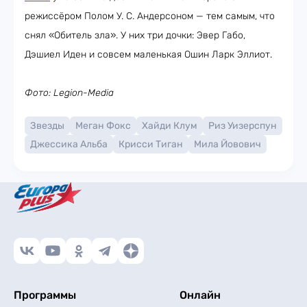
режиссёром Полом У. С. Андерсоном — тем самым, что
снял «Обитель зла». У них три дочки: Эвер Габо,
Дэшиел Иден и совсем маленькая Ошин Ларк Эллиот.
Фото: Legion-Media
Звезды
Меган Фокс
Хайди Клум
Риз Уизерспун
Джессика Альба
Крисси Тиган
Мила Йовович
Программы
Онлайн