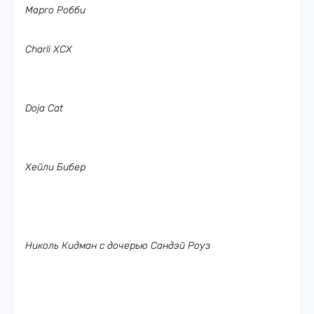
Марго Робби
Charli XCX
Doja Cat
Хейли Бибер
Николь Кидман с дочерью Сандэй Роуз