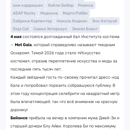
ким кардашьян
Хейли Бибер
Рианна
A$AP Rocky
Мадонна
Марго Робби
Сабрина Карпентер
Николь Кидман
Энн Хэтэуэй
Doja Cat
Сьюки Уотерхаус
Эмили Блант
4 мая
состоялся долгожданный бал Института костюма
—
Met Gala
, который справедливо называют «модным
Оскаром». Темой 2026 года стало «Искусство
костюма», отразив переплетение искусства и моды за
последние пять тысяч лет.
Каждый звёздный гость по-своему прочитал дресс-код
бала и попробовал поразить собравшуюся публику. В
этом году концентрация селебрити на квадратный метр
была впечатляющей, так что всё внимание на красную
дорожку!
Бейонсе
прибыла на вечер в компании мужа Джей-Зи и
старшей дочери Блу Айви. Королева Би по максимуму