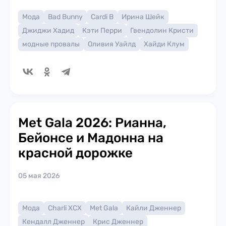
Мода
Bad Bunny
Cardi B
Ирина Шейк
Джиджи Хадид
Кэти Перри
Гвендолин Кристи
модные провалы
Оливия Уайлд
Хайди Клум
Met Gala 2026: Рианна,
Бейонсе и Мадонна на
красной дорожке
05 мая 2026
Мода
Charli XCX
Met Gala
Кайли Дженнер
Кендалл Дженнер
Крис Дженнер