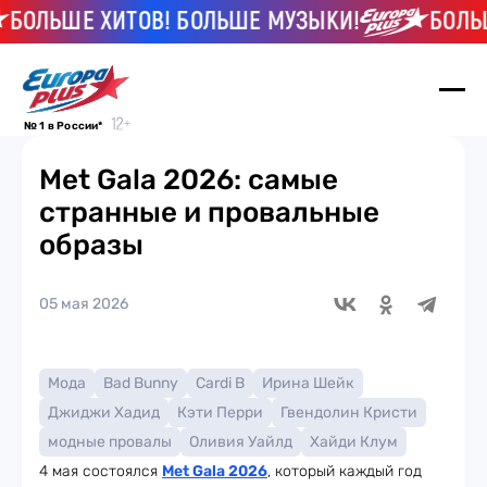
ЛЬШЕ ХИТОВ! БОЛЬШЕ МУЗЫКИ!
БОЛЬШЕ 
№ 1 в России*
Met Gala 2026: самые
странные и провальные
образы
05 мая 2026
Мода
Bad Bunny
Cardi B
Ирина Шейк
Джиджи Хадид
Кэти Перри
Гвендолин Кристи
модные провалы
Оливия Уайлд
Хайди Клум
4 мая состоялся
Met Gala 2026
, который каждый год