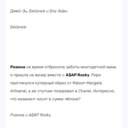
Джей-Зи, Бейонсе и Блу Айви
Бейонсе
Рианна
на время отбросила заботы многодетной мамы
и пришла на вечер вместе с
A$AP Rocky
. Рири
приглянулся кутюрный образ от Maison Margiela
Artisanal, а ее спутник позировал в Chanel. Интересно,
что музыкант носит в сумке-яблоке?
Рианна и A$AP Rocky