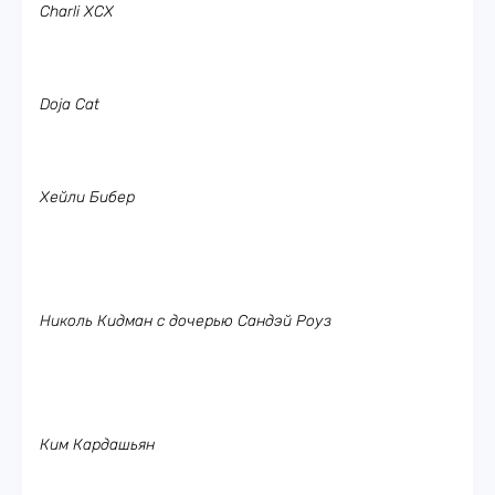
Charli XCX
Doja Cat
Хейли Бибер
Николь Кидман с дочерью Сандэй Роуз
Ким Кардашьян