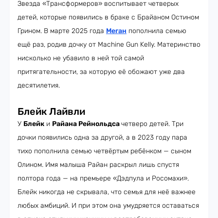
Звезда «Трансформеров» воспитывает четверых
детей, которые появились в браке с Брайаном Остином
Грином. В марте 2025 года
Меган
пополнила семью
ещё раз, родив дочку от Machine Gun Kelly. Материнство
нисколько не убавило в ней той самой
притягательности, за которую её обожают уже два
десятилетия.
Блейк Лайвли
У
Блейк
и
Райана Рейнольдса
четверо детей. Три
дочки появились одна за другой, а в 2023 году пара
тихо пополнила семью четвёртым ребёнком — сыном
Олином. Имя малыша Райан раскрыл лишь спустя
полтора года — на премьере «Дэдпула и Росомахи».
Блейк никогда не скрывала, что семья для неё важнее
любых амбиций. И при этом она умудряется оставаться