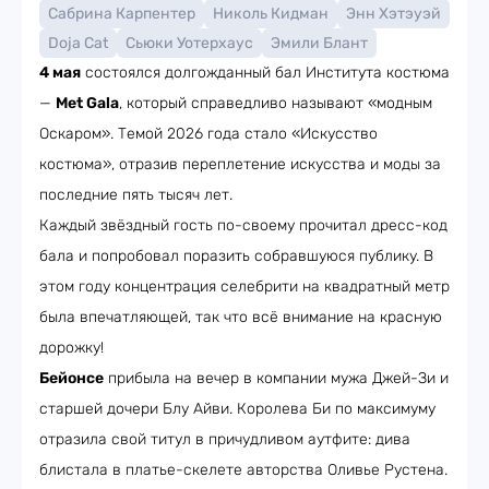
Сабрина Карпентер
Николь Кидман
Энн Хэтэуэй
Doja Cat
Сьюки Уотерхаус
Эмили Блант
4 мая
состоялся долгожданный бал Института костюма
—
Met Gala
, который справедливо называют «модным
Оскаром». Темой 2026 года стало «Искусство
костюма», отразив переплетение искусства и моды за
последние пять тысяч лет.
Каждый звёздный гость по-своему прочитал дресс-код
бала и попробовал поразить собравшуюся публику. В
этом году концентрация селебрити на квадратный метр
была впечатляющей, так что всё внимание на красную
дорожку!
Бейонсе
прибыла на вечер в компании мужа Джей-Зи и
старшей дочери Блу Айви. Королева Би по максимуму
отразила свой титул в причудливом аутфите: дива
блистала в платье-скелете авторства Оливье Рустена.