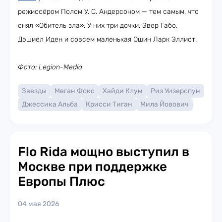
режиссёром Полом У. С. Андерсоном — тем самым, что
снял «Обитель зла». У них три дочки: Эвер Габо,
Дэшиел Иден и совсем маленькая Ошин Ларк Эллиот.
Фото: Legion-Media
Звезды
Меган Фокс
Хайди Клум
Риз Уизерспун
Джессика Альба
Крисси Тиган
Мила Йовович
Flo Rida мощно выступил в
Москве при поддержке
Европы Плюс
04 мая 2026