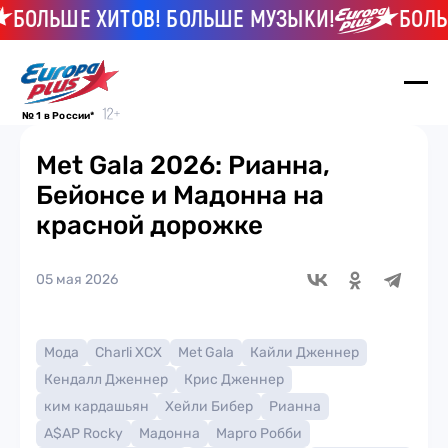
БОЛЬШЕ ХИТОВ! БОЛЬШЕ МУЗЫКИ!
БОЛЬШЕ
№ 1 в России*
Met Gala 2026: Рианна,
Бейонсе и Мадонна на
красной дорожке
05 мая 2026
Мода
Charli XCX
Met Gala
Кайли Дженнер
Кендалл Дженнер
Крис Дженнер
ким кардашьян
Хейли Бибер
Рианна
A$AP Rocky
Мадонна
Марго Робби