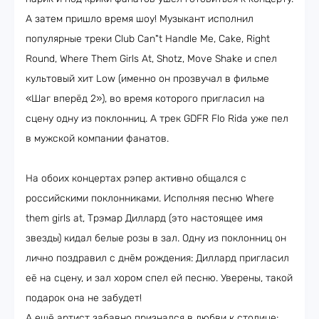
А затем пришло время шоу! Музыкант исполнил
популярные треки Club Can"t Handle Me, Cake, Right
Round, Where Them Girls At, Shotz, Move Shake и спел
культовый хит Low (именно он прозвучал в фильме
«Шаг вперёд 2»), во время которого пригласил на
сцену одну из поклонниц. А трек GDFR Flo Rida уже пел
в мужской компании фанатов.
На обоих концертах рэпер активно общался с
российскими поклонниками. Исполняя песню Where
them girls at, Трэмар Диллард (это настоящее имя
звезды) кидал белые розы в зал. Одну из поклонниц он
лично поздравил с днём рождения: Диллард пригласил
её на сцену, и зал хором спел ей песню. Уверены, такой
подарок она не забудет!
А ещё артист забавно признался в любви к столице: