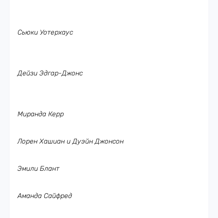
Сьюки Уотерхаус
Дейзи Эдгар-Джонс
Миранда Керр
Лорен Хашиан и Дуэйн Джонсон
Эмили Блант
Аманда Сайфред