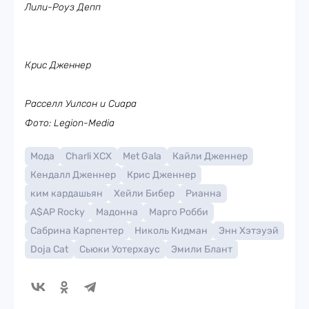
Лили-Роуз Депп
Крис Дженнер
Расселл Уилсон и Сиара
Фото: Legion-Media
Мода
Charli XCX
Met Gala
Кайли Дженнер
Кендалл Дженнер
Крис Дженнер
ким кардашьян
Хейли Бибер
Рианна
A$AP Rocky
Мадонна
Марго Робби
Сабрина Карпентер
Николь Кидман
Энн Хэтэуэй
Doja Cat
Сьюки Уотерхаус
Эмили Блант