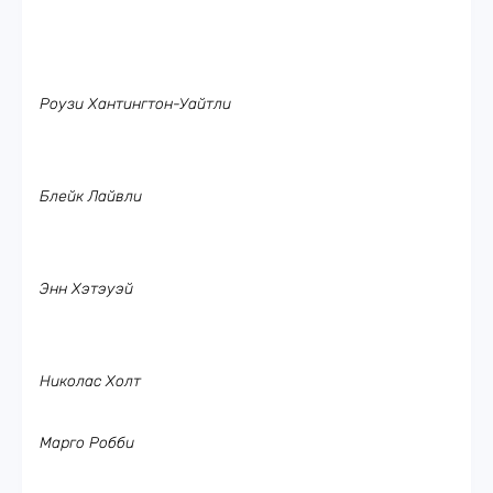
Роузи Хантингтон-Уайтли
Блейк Лайвли
Энн Хэтэуэй
Николас Холт
Марго Робби