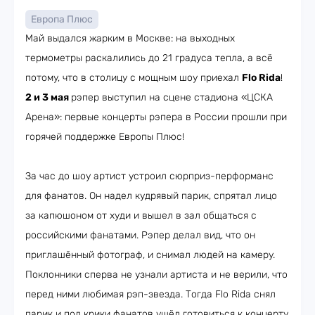
Европа Плюс
Май выдался жарким в Москве: на выходных
термометры раскалились до 21 градуса тепла, а всё
потому, что в столицу с мощным шоу приехал
Flo Rida
!
2 и 3 мая
рэпер выступил на сцене стадиона «ЦСКА
Арена»: первые концерты рэпера в России прошли при
горячей поддержке Европы Плюс!
За час до шоу артист устроил сюрприз-перформанс
для фанатов. Он надел кудрявый парик, спрятал лицо
за капюшоном от худи и вышел в зал общаться с
российскими фанатами. Рэпер делал вид, что он
приглашённый фотограф, и снимал людей на камеру.
Поклонники сперва не узнали артиста и не верили, что
перед ними любимая рэп-звезда. Тогда Flo Rida снял
парик и под крики фанатов ушёл готовиться к концерту.