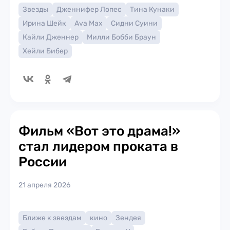
Звезды
Дженнифер Лопес
Тина Кунаки
Ирина Шейк
Ava Max
Сидни Суини
Кайли Дженнер
Милли Бобби Браун
Хейли Бибер
Фильм «Вот это драма!»
стал лидером проката в
России
21 апреля 2026
Ближе к звездам
кино
Зендея