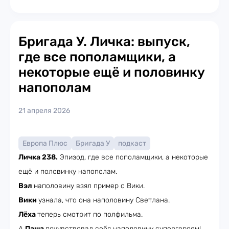
Бригада У. Личка: выпуск,
где все пополамщики, а
некоторые ещё и половинку
напополам
21 апреля 2026
Европа Плюс
Бригада У
подкаст
Личка 238.
Эпизод, где все пополамщики, а некоторые
ещё и половинку напополам.
Вэл
наполовину взял пример с Вики.
Вики
узнала, что она наполовину Светлана.
Лёха
теперь смотрит по полфильма.
А
Паша
почувствовал себя наполовину супергероем!