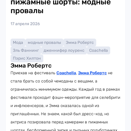
пижамные шорты: модные
провалы
17 апреля 2026
Мода
модные провалы
Эмма Робертс
Эль Фаннинг
дженнифер лоуренс
Coachella
Пэрис Хилтон
Эмма Робертс
Приехав на фестиваль
Coachella
,
Эмма Робертс
не
стала брать со собой чемоданы с вещами, а
ограничилась минимумом одежды. Каждый год в рамках
фестиваля проходит фэшн-мероприятие для селебрити
и инфлюенсеров, и Эмма оказалась одной из
приглашённых. Не знаем, какой был дресс-код, но
актриса позировала перед камерами в пижамных
шортах, бесформенной зипке и пыльных полуботинках.