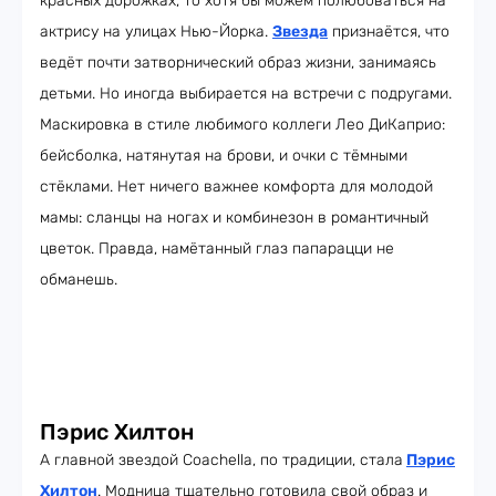
красных дорожках, то хотя бы можем полюбоваться на
актрису на улицах Нью-Йорка.
Звезда
признаётся, что
ведёт почти затворнический образ жизни, занимаясь
детьми. Но иногда выбирается на встречи с подругами.
Маскировка в стиле любимого коллеги Лео ДиКаприо:
бейсболка, натянутая на брови, и очки с тёмными
стёклами. Нет ничего важнее комфорта для молодой
мамы: сланцы на ногах и комбинезон в романтичный
цветок. Правда, намётанный глаз папарацци не
обманешь.
Пэрис Хилтон
А главной звездой Coachella, по традиции, стала
Пэрис
Хилтон
. Модница тщательно готовила свой образ и