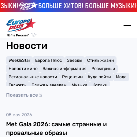
ЗЫКИ!
БОЛЬШЕ ХИТОВ! БОЛЬШЕ МУЗЫКИ!
№ 1 в России*
Новости
Week&Star
Европа Плюс
Звезды
Стиль жизни
Новости кино
Важная информация
Розыгрыши
Региональные новости
Рецензии
Куда пойти
Мода
Гаджеты
Ближе к звездам
Музыка
Котики
Мемы и тренды
Факты и списки
Премии
Показать все
Путешествия
Рейтинги
Игры
Гвендолин Кристи
05 мая 2026
Met Gala 2026: самые странные и
провальные образы