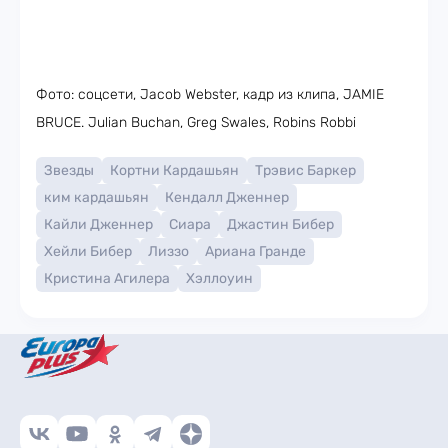
Фото: соцсети, Jacob Webster, кадр из клипа, JAMIE
BRUCE. Julian Buchan, Greg Swales, Robins Robbi
Звезды
Кортни Кардашьян
Трэвис Баркер
ким кардашьян
Кендалл Дженнер
Кайли Дженнер
Сиара
Джастин Бибер
Хейли Бибер
Лиззо
Ариана Гранде
Кристина Агилера
Хэллоуин