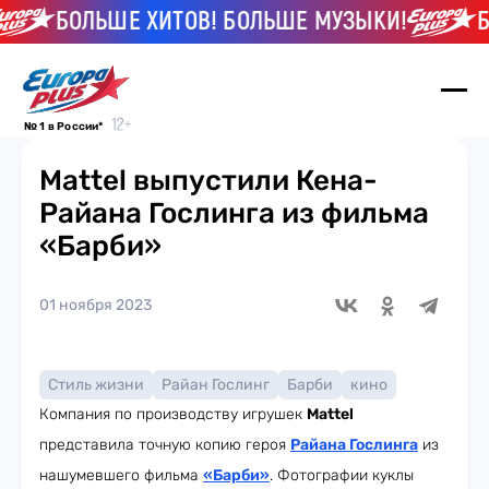
БОЛЬШЕ ХИТОВ! БОЛЬШЕ МУЗЫКИ!
БО
№ 1 в России*
Mattel выпустили Кена-
Райана Гослинга из фильма
«Барби»
01 ноября 2023
Стиль жизни
Райан Гослинг
Барби
кино
Компания по производству игрушек
Mattel
представила точную копию героя
Райана Гослинга
из
нашумевшего фильма
«Барби»
. Фотографии куклы