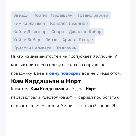
Звезды
Кортни Кардашьян
Трэвис Баркер
ким кардашьян
Кендалл Дженнер
Кайли Дженнер
Сиара
Джастин Бибер
Хейли Бибер
Лиззо
Ариана Гранде
Кристина Агилера
Хэллоуин
Никто из знаменитостей не пропускает Хэллоуин. У
многих припасено сразу несколько нарядов к
празднику. Даже в
одну подборку
все не умещаются.
Ким Кардашьян и Норт
Кажется,
Ким Кардашьян
и её дочь
Норт
пересмотрели «Бестолковых» — сериал про богатых
подростков из Беверли-Хиллз. Шикарный косплей!